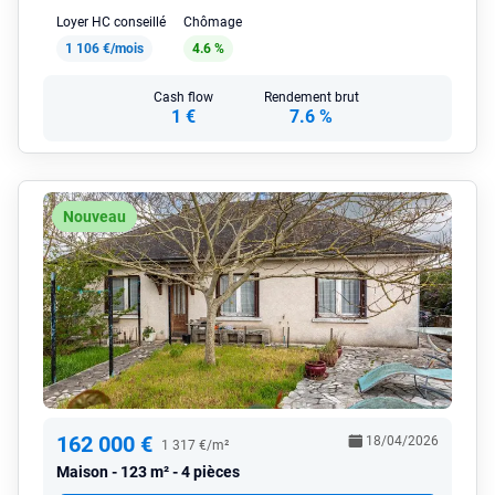
Loyer HC conseillé
Chômage
1 106 €/mois
4.6 %
Cash flow
Rendement brut
1 €
7.6 %
Nouveau
162 000 €
18/04/2026
1 317 €/m²
Maison
123 m² - 4 pièces