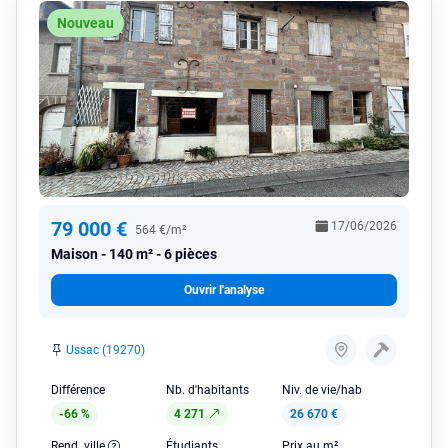
Nouveau
79 000 €
17/06/2026
564 €/m²
Maison
140 m² - 6 pièces
Ouvrir l'analyse
Ussac (19270)
Différence
Nb. d'habitants
Niv. de vie/hab
-66 %
4 271
26 670 €
Rend. ville
Étudiants
Prix au m²