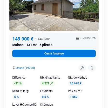
149 900 €
05/03/2026
1 144 €/m²
Maison
131 m² - 5 pièces
Ouvrir l'analyse
Ussac (19270)
Différence
Nb. d'habitants
Niv. de vie/hab
-31 %
4 271
26 670 €
Rend. ville
Étudiants
Prix au m²
5 %
8.8 %
1 650
Loyer HC conseillé
Chômage