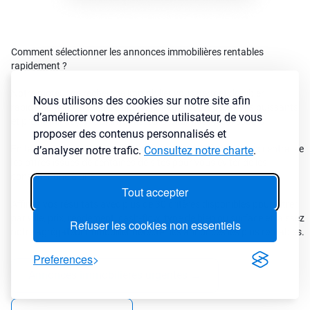
Comment sélectionner les annonces immobilières rentables
rapidement ?
Notre moteur de recherche immobilier vous permet de cibler
Nous utilisons des cookies sur notre site afin
rapidement les meilleures opportunités grâce à des filtres puissants
d’améliorer votre expérience utilisateur, de vous
et précis pensé par des investisseurs pour des investisseurs
proposer des contenus personnalisés et
En tant que véritable
agrégateur d’annonces immo
, LyBox centralise
d’analyser notre trafic.
Consultez notre charte
.
les offres issues de centaines de sites pour vous éviter de les
consulter une à une.
Tout accepter
Affinez vos résultats avec plus de 30 critères disponibles pour filtrer
par ville, prix, rendement, cash-flow, type de bien ou surface et laissez
Refuser les cookies non essentiels
notre agrégateur immobilier détecter les annonces les plus rentables.
Preferences
Annonces immobilières urgentes
→