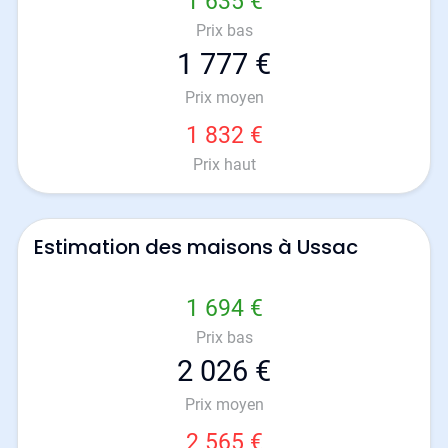
1 635 €
Prix bas
1 777 €
Prix moyen
1 832 €
Prix haut
Estimation des maisons à Ussac
1 694 €
Prix bas
2 026 €
Prix moyen
2 565 €