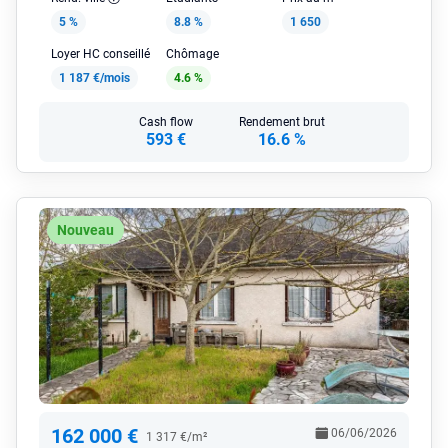
5 %
8.8 %
1 650
Loyer HC conseillé
Chômage
1 187 €/mois
4.6 %
Cash flow
Rendement brut
593 €
16.6 %
Nouveau
162 000 €
06/06/2026
1 317 €/m²