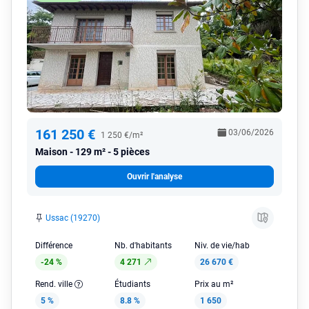
161 250 €
03/06/2026
1 250 €/m²
Maison
129 m² - 5 pièces
Ouvrir l'analyse
Ussac (19270)
Différence
Nb. d'habitants
Niv. de vie/hab
-24 %
4 271
26 670 €
Rend. ville
Étudiants
Prix au m²
5 %
8.8 %
1 650