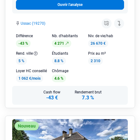
Ouvrir l'analyse
Ussac (19270)
Différence
Nb. d'habitants
Niv. de vie/hab
-43 %
4 271
26 670 €
Rend. ville
Étudiants
Prix au m²
5 %
8.8 %
2 310
Loyer HC conseillé
Chômage
1 062 €/mois
4.6 %
Cash flow
Rendement brut
-43 €
7.3 %
Nouveau