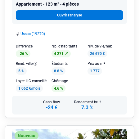
Appartement
123 m² - 4 pièces
Ouvrir l'analyse
Ussac (19270)
Différence
Nb. d'habitants
Niv. de vie/hab
-26 %
4 271
26 670 €
Rend. ville
Étudiants
Prix au m²
5 %
8.8 %
1 777
Loyer HC conseillé
Chômage
1 062 €/mois
4.6 %
Cash flow
Rendement brut
-24 €
7.3 %
Nouveau