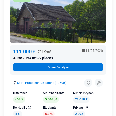
111 000 €
11/05/2026
721 €/m²
Autre
154 m² - 2 pièces
Ouvrir l'analyse
Saint-Pantaleon-De-Larche (19600)
Différence
Nb. d'habitants
Niv. de vie/hab
-66 %
5 006
22 650 €
Rend. ville
Étudiants
Prix au m²
5 %
6.8 %
2 092