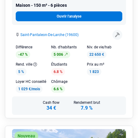
Maison
150 m² - 6 pièces
Ouvrir l'analyse
Saint-Pantaleon-De-Larche (19600)
Différence
Nb. d'habitants
Niv. de vie/hab
-47 %
5 006
22 650 €
Rend. ville
Étudiants
Prix au m²
5 %
6.8 %
1 823
Loyer HC conseillé
Chômage
1 029 €/mois
6.6 %
Cash flow
Rendement brut
34 €
7.9 %
Nouveau