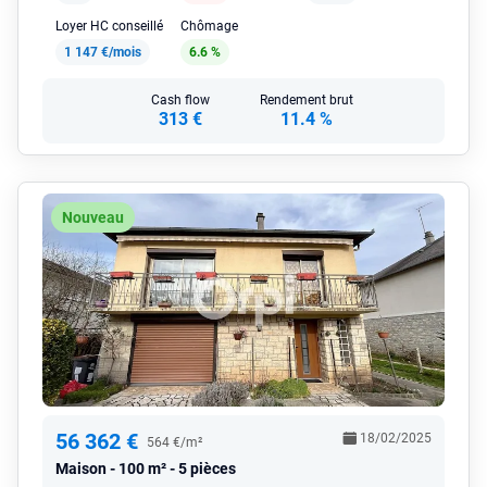
Loyer HC conseillé
Chômage
1 147 €/mois
6.6 %
Cash flow
Rendement brut
313 €
11.4 %
Nouveau
56 362 €
18/02/2025
564 €/m²
Maison
100 m² - 5 pièces