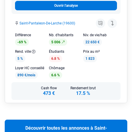
Ouvrir l'analyse
Saint-Pantaleon-De-Larche (19600)
Différence
Nb. d'habitants
Niv. de vie/hab
-69 %
5 006
22 650 €
Rend. ville
Étudiants
Prix au m²
5 %
6.8 %
1 823
Loyer HC conseillé
Chômage
890 €/mois
6.6 %
Cash flow
Rendement brut
473 €
17.5 %
Découvrir toutes les annonces à Saint-