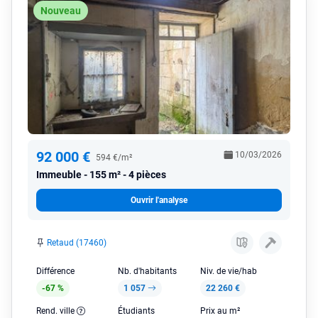
Nouveau
92 000 €
10/03/2026
594 €/m²
Immeuble
155 m² - 4 pièces
Ouvrir l'analyse
Retaud (17460)
Différence
Nb. d'habitants
Niv. de vie/hab
-67 %
1 057
22 260 €
Rend. ville
Étudiants
Prix au m²