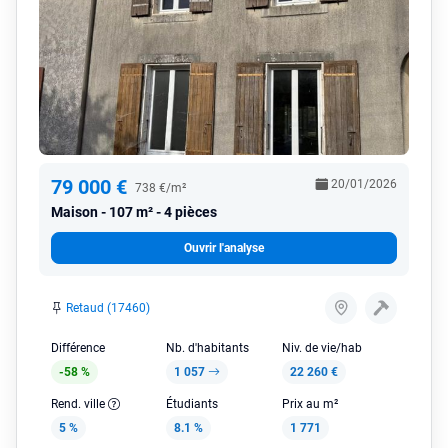
79 000 €
20/01/2026
738 €/m²
Maison
107 m² - 4 pièces
Ouvrir l'analyse
Retaud (17460)
Différence
Nb. d'habitants
Niv. de vie/hab
-58 %
1 057
22 260 €
Rend. ville
Étudiants
Prix au m²
5 %
8.1 %
1 771