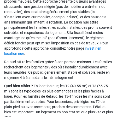
propres meubles. Cette approche présente plusieurs avantages
structurels : une gestion allégée (pas de mobilier à entretenir ou
renouveler), des locataires généralement plus stables (ils
s'installent avec leur mobilier, donc pour durer), et des baux de 3
ans minimum qui limitent la rotation. La location nue attire
principalement les familles et les actifs installés, des profils souvent
solvables et respectueux du logement. Si la fiscalité est moins
avantageuse qu'en meublé (pas d'amortissement), le régime du
déficit foncier peut optimiser l'imposition en cas de travaux. Pour
approfondir cette approche, consultez notre page
investir en
location nue
.
Retaud attire les familles grâce à son parc de maisons. Les familles
recherchent des logements vides où s'installer durablement avec
leurs meubles. Ce public, généralement stable et solvable, reste en
moyenne 4 à 6 ans dans le même logement.
Quel bien cibler ?
En location nue, les T2 (40-55 m²) et T3 (55-75
m²) sont les typologies les plus demandées et les plus faciles à
louer. Pour les familles de Retaud, les T3-T4 voire les maisons sont
particulièrement adaptés. Pour les seniors, privilégiez les T2 de
plain-pied ou avec ascenseur, proches des commerces. L'état du
bien est important : un logement en bon état se loue plus vite et plus