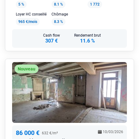
5 %
8.1 %
1 772
Loyer HC conseillé
Chômage
965 €/mois
8.3 %
Cash flow
Rendement brut
307 €
11.6 %
Nouveau
86 000 €
10/03/2026
632 €/m²