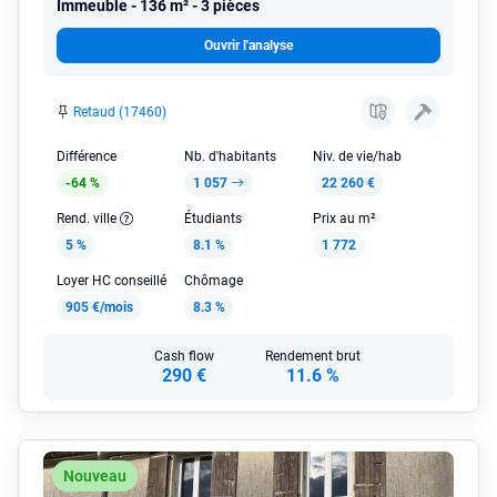
Immeuble
136 m² - 3 pièces
Ouvrir l'analyse
Retaud (17460)
Différence
Nb. d'habitants
Niv. de vie/hab
-64 %
1 057
22 260 €
Rend. ville
Étudiants
Prix au m²
5 %
8.1 %
1 772
Loyer HC conseillé
Chômage
905 €/mois
8.3 %
Cash flow
Rendement brut
290 €
11.6 %
Nouveau