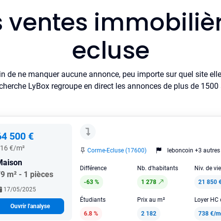
s ventes immobili
ecluse
in de ne manquer aucune annonce, peu importe sur quel site elle 
cherche LyBox regroupe en direct les annonces de plus de 1500 si
64 500 €
16 €/m²
Corme-Ecluse (17600)
leboncoin +3 autres
Maison
Différence
Nb. d'habitants
Niv. de vi
9 m² - 1 pièces
-63 %
1 278
21 850 
17/05/2025
Étudiants
Prix au m²
Ouvrir l'analyse
6.8 %
2 182
738 €/m