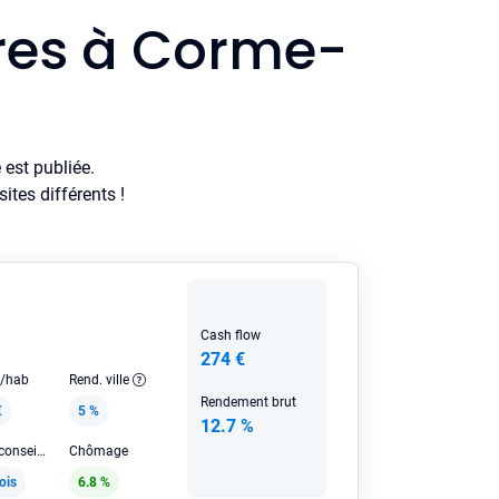
ères à Corme-
est publiée.
tes différents !
Cash flow
274 €
e/hab
Rend. ville
Rendement brut
€
5 %
12.7 %
Loyer HC conseillé
Chômage
ois
6.8 %