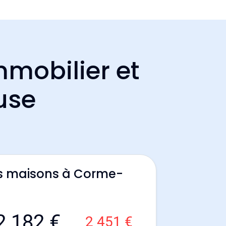
mmobilier et
use
es maisons à Corme-
2 182 €
2 451 €