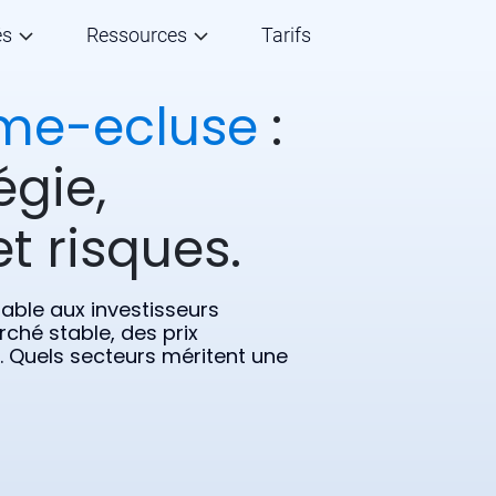
és
Ressources
Tarifs
me-ecluse
:
égie,
t risques.
able aux investisseurs
rché stable, des prix
s. Quels secteurs méritent une