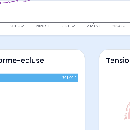
Corme-ecluse
Tensio