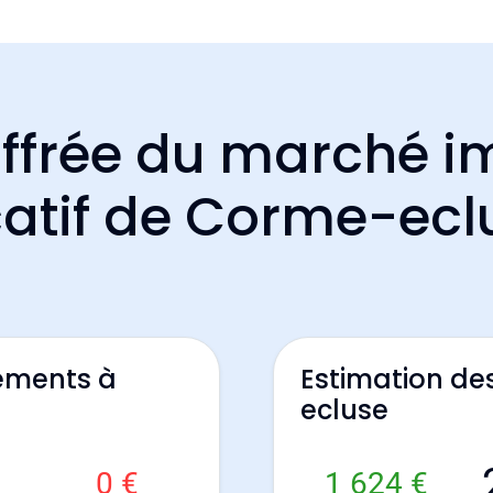
ffrée du marché i
catif de Corme-ecl
ements à
Estimation d
ecluse
0 €
1 624 €