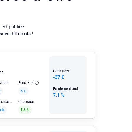
est publiée.
tes différents !
Cash flow
es
-37 €
e/hab
Rend. ville
Rendement brut
€
5 %
7.1 %
Loyer HC conseillé
Chômage
ois
5.6 %