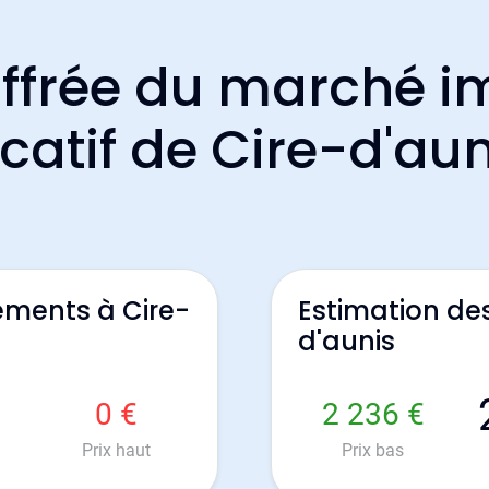
ffrée du marché i
ocatif de Cire-d'aun
ements à Cire-
Estimation de
d'aunis
0 €
2 236 €
Prix haut
Prix bas