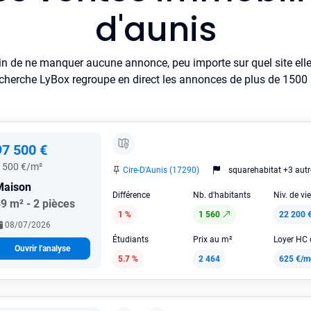
d'aunis
in de ne manquer aucune annonce, peu importe sur quel site elle 
cherche LyBox regroupe en direct les annonces de plus de 1500 si
97 500 €
 500 €/m²
Cire-D'Aunis (17290)
squarehabitat +3 autr
Maison
Différence
Nb. d'habitants
Niv. de vi
9 m² - 2 pièces
1 %
1 560
22 200 
08/07/2026
Étudiants
Prix au m²
Ouvrir l'analyse
5.7 %
2 464
625 €/m