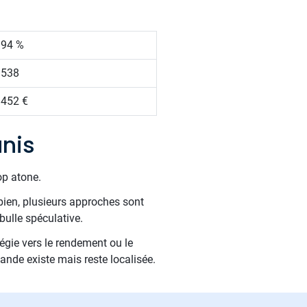
.94 %
 538
 452 €
unis
op atone.
bien, plusieurs approches sont
bulle spéculative.
tégie vers le rendement ou le
ande existe mais reste localisée.