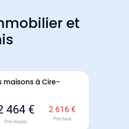
mmobilier et
is
s maisons à Cire-
2 464 €
2 616 €
Prix haut
Prix moyen