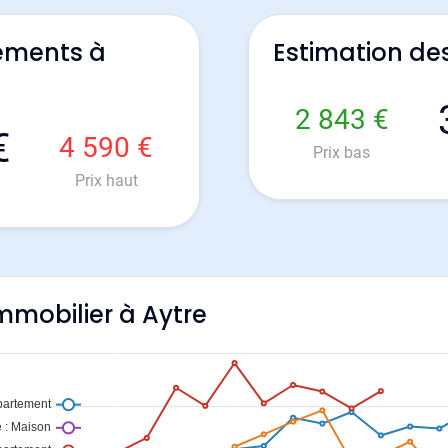
ements à
Estimation de
2 843 €
€
4 590 €
Prix bas
Prix haut
immobilier à Aytre