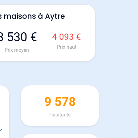
s maisons à Aytre
3 530 €
4 093 €
Prix haut
Prix moyen
9 578
Habitants