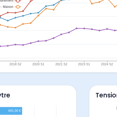
ytre
Tensio