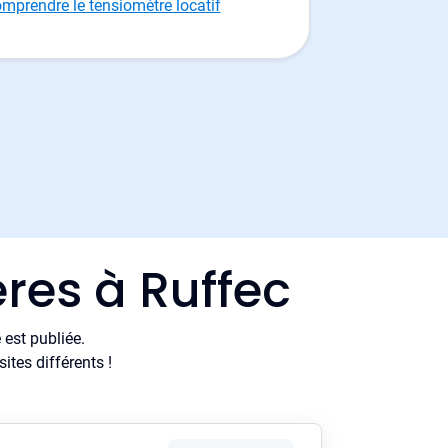
mprendre le tensiomètre locatif
res à Ruffec
est publiée.
tes différents !