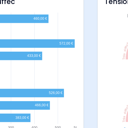
uffec
Tensio