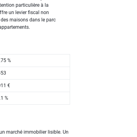
ention particulière à la
re un levier fiscal non
e des maisons dans le parc
'appartements.
.75 %
353
011 €
.1 %
 un marché immobilier lisible. Un