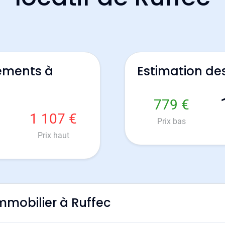
ements à
Estimation de
779 €
1 107 €
Prix bas
Prix haut
immobilier à Ruffec