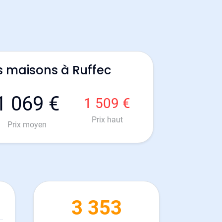
s maisons à Ruffec
1 069 €
1 509 €
Prix haut
Prix moyen
3 353