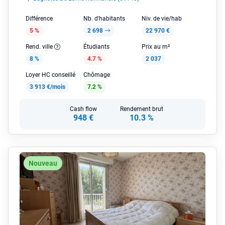
Différence
Nb. d'habitants
Niv. de vie/hab
5 %
2 698
22 970 €
Rend. ville
Étudiants
Prix au m²
8 %
4.7 %
2 037
Loyer HC conseillé
Chômage
3 913 €/mois
7.2 %
Cash flow
Rendement brut
948 €
10.3 %
Nouveau