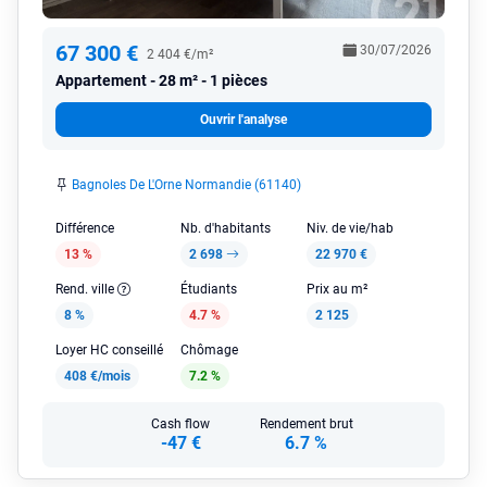
67 300 €
30/07/2026
2 404 €/m²
Appartement
28 m² - 1 pièces
Ouvrir l'analyse
Bagnoles De L'Orne Normandie (61140)
Différence
Nb. d'habitants
Niv. de vie/hab
13 %
2 698
22 970 €
Rend. ville
Étudiants
Prix au m²
8 %
4.7 %
2 125
Loyer HC conseillé
Chômage
408 €/mois
7.2 %
Cash flow
Rendement brut
-47 €
6.7 %