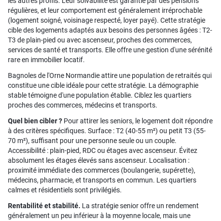
les autres profils. Leur solvabilité est garantie par des pensions
régulières, et leur comportement est généralement irréprochable
(logement soigné, voisinage respecté, loyer payé). Cette stratégie
cible des logements adaptés aux besoins des personnes âgées : T2-
T3 de plain-pied ou avec ascenseur, proches des commerces,
services de santé et transports. Elle offre une gestion d'une sérénité
rare en immobilier locatif.
Bagnoles de l'Orne Normandie attire une population de retraités qui
constitue une cible idéale pour cette stratégie. La démographie
stable témoigne d'une population établie. Ciblez les quartiers
proches des commerces, médecins et transports.
Quel bien cibler ?
Pour attirer les seniors, le logement doit répondre
à des critères spécifiques. Surface : T2 (40-55 m²) ou petit T3 (55-
70 m²), suffisant pour une personne seule ou un couple.
Accessibilité : plain-pied, RDC ou étages avec ascenseur. Évitez
absolument les étages élevés sans ascenseur. Localisation :
proximité immédiate des commerces (boulangerie, supérette),
médecins, pharmacie, et transports en commun. Les quartiers
calmes et résidentiels sont privilégiés.
Rentabilité et stabilité.
La stratégie senior offre un rendement
généralement un peu inférieur à la moyenne locale, mais une