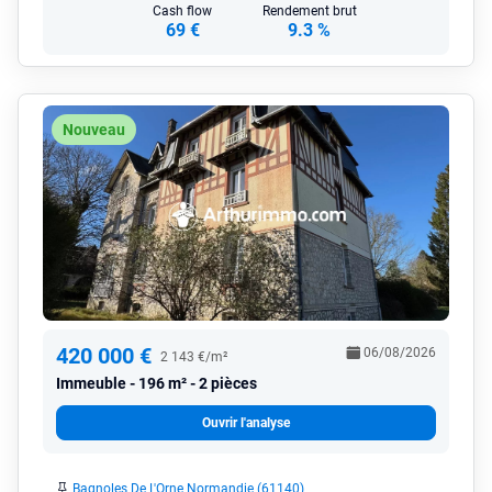
Cash flow
Rendement brut
69 €
9.3 %
Nouveau
420 000 €
06/08/2026
2 143 €/m²
Immeuble
196 m² - 2 pièces
Ouvrir l'analyse
Bagnoles De L'Orne Normandie (61140)