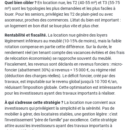
Quel bien cibler ?
En location nue, les T2 (40-55 m²) et T3 (55-75
m²) sont les typologies les plus demandées et les plus faciles à
louer. Pour les seniors, privilégiez les T2 de plain-pied ou avec
ascenseur, proches des commerces. L'état du bien est important :
un logement en bon état se loue plus vite et plus cher.
Rentabilité et fiscalité.
La location nue génère des loyers
légèrement inférieurs au meublé (10-15% de moins), mais la faible
rotation compense en partie cette différence. Sur la durée, le
rendement réel (en tenant compte des vacances évitées et des frais
de relocation économisés) se rapproche souvent du meublé.
Fiscalement, les revenus sont déclarés en revenus fonciers : micro-
foncier (abattement 30%) si revenus < 15 000 €, ou régime réel
(déduction des charges réelles). Le déficit foncier, créé par des
travaux, est imputable sur le revenu global jusqu'à 10 700 €/an,
réduisant l'imposition globale. Cette optimisation est intéressante
pour les investisseurs ayant des travaux importants à réaliser.
À qui s'adresse cette stratégie ?
La location nue convient aux
investisseurs qui privilégient la simplicité et la sérénité. Pas de
mobilier à gérer, des locataires stables, une gestion légère : c'est
l'investissement "père de famille" par excellence. Cette stratégie
attire aussi les investisseurs ayant des travaux importants à