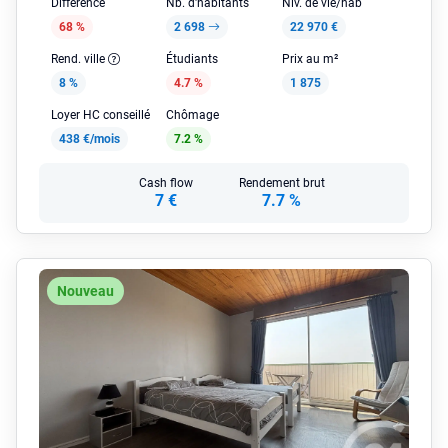
Différence
Nb. d'habitants
Niv. de vie/hab
68 %
2 698
22 970 €
Rend. ville
Étudiants
Prix au m²
8 %
4.7 %
1 875
Loyer HC conseillé
Chômage
438 €/mois
7.2 %
Cash flow
Rendement brut
7 €
7.7 %
Nouveau