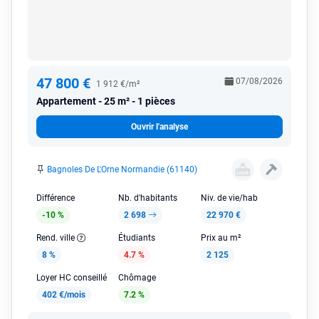
47 800 €
07/08/2026
1 912 €/m²
Appartement
25 m² - 1 pièces
Ouvrir l'analyse
Bagnoles De L'Orne Normandie (61140)
Différence
Nb. d'habitants
Niv. de vie/hab
-10 %
2 698
22 970 €
Rend. ville
Étudiants
Prix au m²
8 %
4.7 %
2 125
Loyer HC conseillé
Chômage
402 €/mois
7.2 %