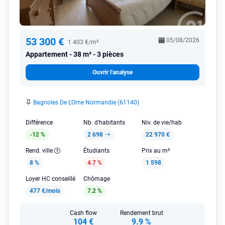
53 300 €
05/08/2026
1 403 €/m²
Appartement
38 m² - 3 pièces
Ouvrir l'analyse
Bagnoles De L'Orne Normandie (61140)
Différence
Nb. d'habitants
Niv. de vie/hab
-12 %
2 698
22 970 €
Rend. ville
Étudiants
Prix au m²
8 %
4.7 %
1 598
Loyer HC conseillé
Chômage
477 €/mois
7.2 %
Cash flow
Rendement brut
104 €
9.9 %