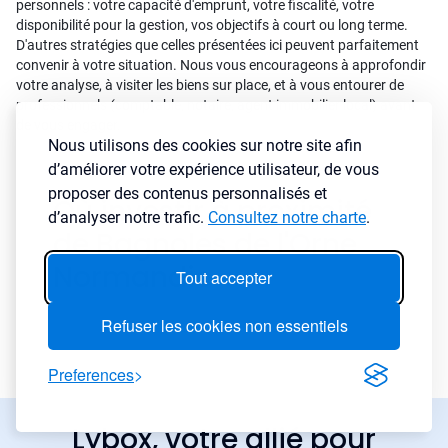
personnels : votre capacité d'emprunt, votre fiscalité, votre
disponibilité pour la gestion, vos objectifs à court ou long terme.
D'autres stratégies que celles présentées ici peuvent parfaitement
convenir à votre situation. Nous vous encourageons à approfondir
votre analyse, à visiter les biens sur place, et à vous entourer de
professionnels (comptable, notaire, agent immobilier local) avant
de vous engager.
Nous utilisons des cookies sur notre site afin
d’améliorer votre expérience utilisateur, de vous
proposer des contenus personnalisés et
Où investir à proximité
d’analyser notre trafic.
Consultez notre charte
.
de Bagnoles de l'Orne
Normandie
Tout accepter
Refuser les cookies non essentiels
Preferences
Lybox, votre allié pour