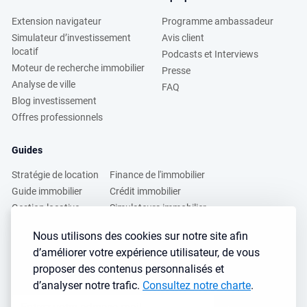
Extension navigateur
Programme ambassadeur
Simulateur d’investissement
Avis client
locatif
Podcasts et Interviews
Moteur de recherche immobilier
Presse
Analyse de ville
FAQ
Blog investissement
Offres professionnels
Guides
Stratégie de location
Finance de l'immobilier
Guide immobilier
Crédit immobilier
Gestion locative
Simulateurs immobilier
Fiscalité immobilière
Lybox vs DVF
Nous utilisons des cookies sur notre site afin
d’améliorer votre expérience utilisateur, de vous
Vous voulez apprendre à investir dans l’immobilier ?
proposer des contenus personnalisés et
Inscrivez vous à notre newsletter gratuite :
d’analyser notre trafic.
Consultez notre charte
.