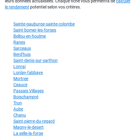
leurs données actualisées. Chaque fiche vous permettra de
calculer
le rendement
potentiel selon vos critères.
Sainte-gauburge-sainte-colombe
Saint-bomer-les-forges
Bellou-en-houlme
Ranes
Sarceaux
Berd'huis
Saint-denis-sur-sarthon
Lonrai
Lonlay-l'abbaye
Mortree
Ceauce
Passais Villages
Boischampré
Trun
Aube
Chanu
Saint-pierre-du-regard
Magny-le-desert
La selle-la-forge