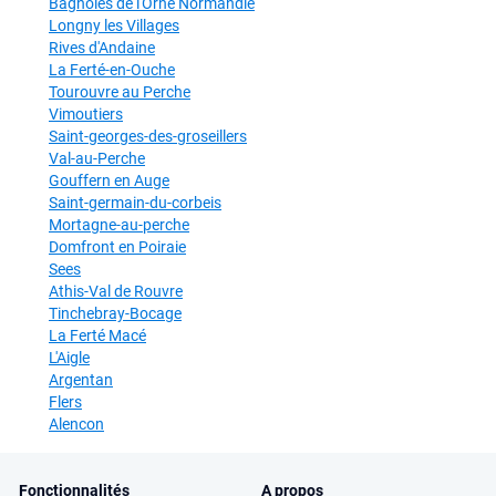
Bagnoles de l'Orne Normandie
Longny les Villages
Rives d'Andaine
La Ferté-en-Ouche
Tourouvre au Perche
Vimoutiers
Saint-georges-des-groseillers
Val-au-Perche
Gouffern en Auge
Saint-germain-du-corbeis
Mortagne-au-perche
Domfront en Poiraie
Sees
Athis-Val de Rouvre
Tinchebray-Bocage
La Ferté Macé
L'Aigle
Argentan
Flers
Alencon
Fonctionnalités
A propos