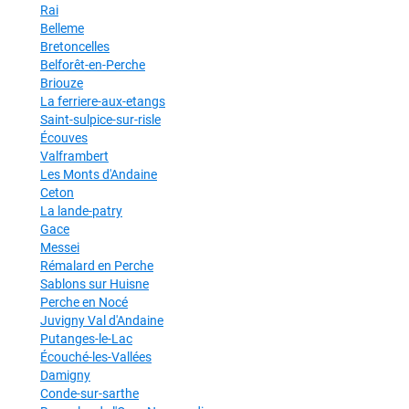
Rai
Belleme
Bretoncelles
Belforêt-en-Perche
Briouze
La ferriere-aux-etangs
Saint-sulpice-sur-risle
Écouves
Valframbert
Les Monts d'Andaine
Ceton
La lande-patry
Gace
Messei
Rémalard en Perche
Sablons sur Huisne
Perche en Nocé
Juvigny Val d'Andaine
Putanges-le-Lac
Écouché-les-Vallées
Damigny
Conde-sur-sarthe