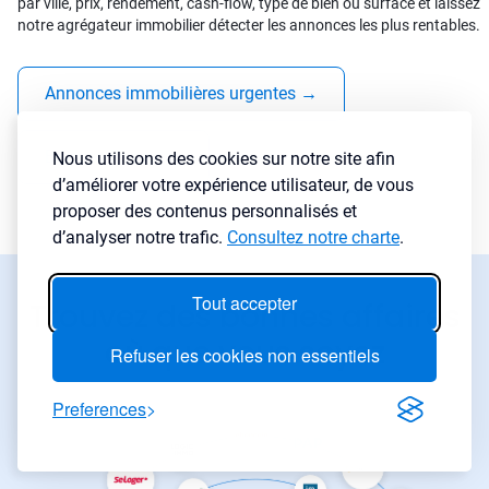
par ville, prix, rendement, cash-flow, type de bien ou surface et laissez
notre agrégateur immobilier détecter les annonces les plus rentables.
Annonces immobilières urgentes
→
Baisses de prix
→
Nous utilisons des cookies sur notre site afin
d’améliorer votre expérience utilisateur, de vous
proposer des contenus personnalisés et
d’analyser notre trafic.
Consultez notre charte
.
Tout accepter
Trouvez des bonnes affaires
où que vous soyez
Refuser les cookies non essentiels
Preferences