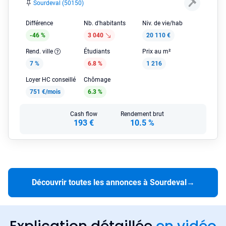
Sourdeval (50150)
Différence
Nb. d'habitants
Niv. de vie/hab
-46 %
3 040
20 110 €
Rend. ville
Étudiants
Prix au m²
7 %
6.8 %
1 216
Loyer HC conseillé
Chômage
751 €/mois
6.3 %
Cash flow
Rendement brut
193 €
10.5 %
Découvrir toutes les annonces à Sourdeval
→