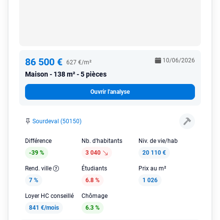
86 500 €
10/06/2026
627 €/m²
Maison
138 m² - 5 pièces
Ouvrir l'analyse
Sourdeval (50150)
Différence
Nb. d'habitants
Niv. de vie/hab
-39 %
3 040
20 110 €
Rend. ville
Étudiants
Prix au m²
7 %
6.8 %
1 026
Loyer HC conseillé
Chômage
841 €/mois
6.3 %