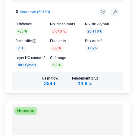
Sourdeval (50150)
Différence
Nb. d'habitants
Niv. de vie/hab
-55 %
3 040
20 110 €
Rend. ville
Étudiants
Prix au m²
7 %
6.8 %
1 026
Loyer HC conseillé
Chômage
801 €/mois
6.3 %
Cash flow
Rendement brut
358 €
14.8 %
Nouveau