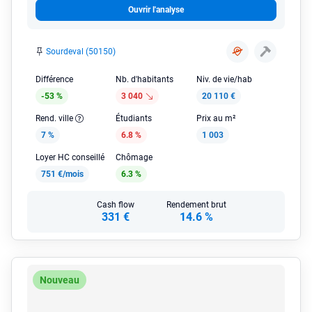
Ouvrir l'analyse
Sourdeval (50150)
Différence
Nb. d'habitants
Niv. de vie/hab
-53 %
3 040
20 110 €
Rend. ville
Étudiants
Prix au m²
7 %
6.8 %
1 003
Loyer HC conseillé
Chômage
751 €/mois
6.3 %
Cash flow
Rendement brut
331 €
14.6 %
Nouveau