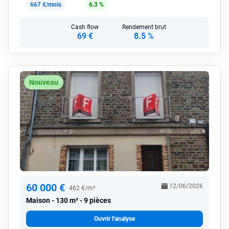
667 €/mois
6.3 %
Cash flow
Rendement brut
69 €
8.5 %
Nouveau
60 000 €
12/06/2026
462 €/m²
Maison
130 m² - 9 pièces
Ouvrir l'analyse