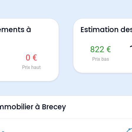
ements à
Estimation de
822 €
0 €
Prix bas
Prix haut
immobilier à Brecey