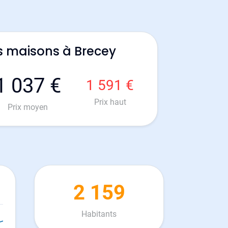
s maisons à Brecey
1 037 €
1 591 €
Prix haut
Prix moyen
2 159
Habitants