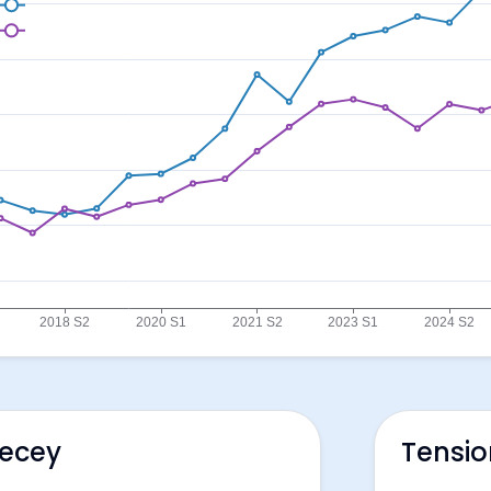
recey
Tensio