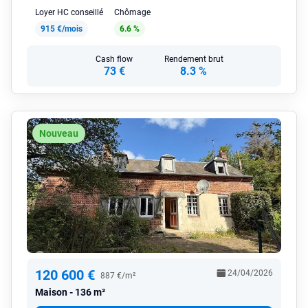
Loyer HC conseillé
Chômage
915 €/mois
6.6 %
Cash flow
Rendement brut
73 €
8.3 %
Nouveau
120 600 €
24/04/2026
887 €/m²
Maison
136 m²