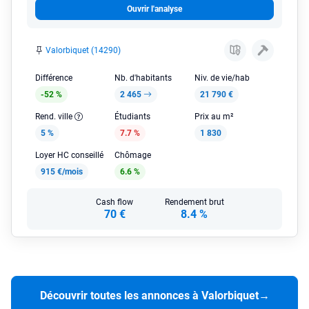
Ouvrir l'analyse
Valorbiquet (14290)
Différence
Nb. d'habitants
Niv. de vie/hab
-52 %
2 465
21 790 €
Rend. ville
Étudiants
Prix au m²
5 %
7.7 %
1 830
Loyer HC conseillé
Chômage
915 €/mois
6.6 %
Cash flow
Rendement brut
70 €
8.4 %
Découvrir toutes les annonces à Valorbiquet
→