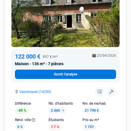
122 000 €
25/04/2026
897 €/m²
Maison
136 m² - 7 pièces
Ouvrir l'analyse
Valorbiquet (14290)
Différence
Nb. d'habitants
Niv. de vie/hab
-49 %
2 465
21 790 €
Rend. ville
Étudiants
Prix au m²
5 %
7.7 %
1 757