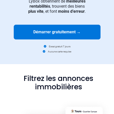
LyBox obtiennent de
meilleures
rentabilités
, trouvent des biens
plus vite
, et font
moins d’erreur
.
Démarrer gratuitement
→
Essai gratuit 7 jours
Aucune carte requise
Filtrez les annonces
immobilières