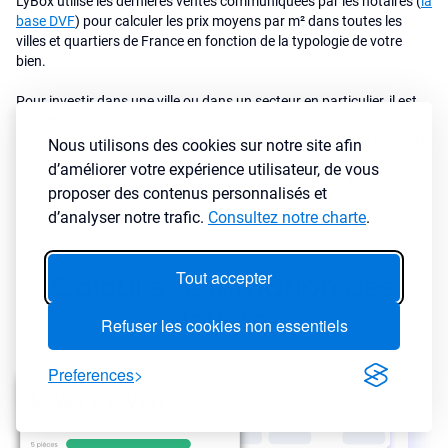
LyBox utilise les dernières ventes communiquées par les notaires (
la
base DVF
) pour calculer les prix moyens par m² dans toutes les
villes et quartiers de France en fonction de la typologie de votre
bien.
Pour investir dans une ville ou dans un secteur en particulier, il est
important de connaître le marché immobilier de la ville. Grâce à
LyBox, vous pouvez analyser rapidement les prix au m² de la ville et
Nous utilisons des cookies sur notre site afin
leur évolution dans le temps. Dans les grandes villes et metropoles,
d’améliorer votre expérience utilisateur, de vous
l'analyse des prix immobiliers est faite par quartiers et Iris.
proposer des contenus personnalisés et
d’analyser notre trafic.
Consultez notre charte
.
Tout accepter
Calcul et estimation des
loyers
Refuser les cookies non essentiels
Preferences