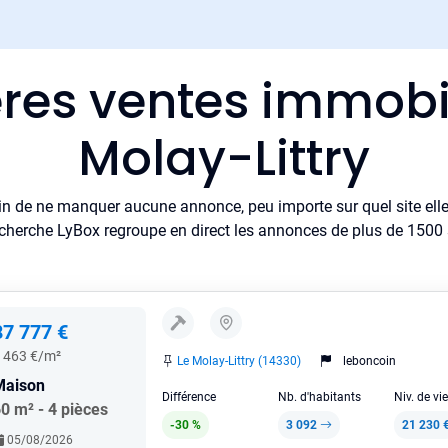
ères ventes immobil
Molay-Littry
in de ne manquer aucune annonce, peu importe sur quel site elle 
cherche LyBox regroupe en direct les annonces de plus de 1500 si
87 777 €
 463 €/m²
Le Molay-Littry (14330)
leboncoin
Maison
Différence
Nb. d'habitants
Niv. de vi
0 m² - 4 pièces
-30 %
3 092
21 230 
05/08/2026