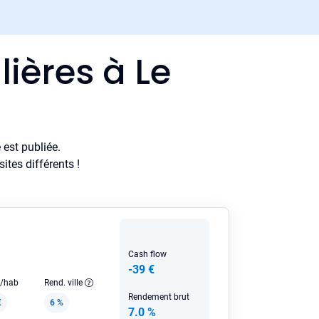
ières à Le
est publiée.
tes différents !
Cash flow
-39 €
e/hab
Rend. ville
Rendement brut
€
6 %
7.0 %