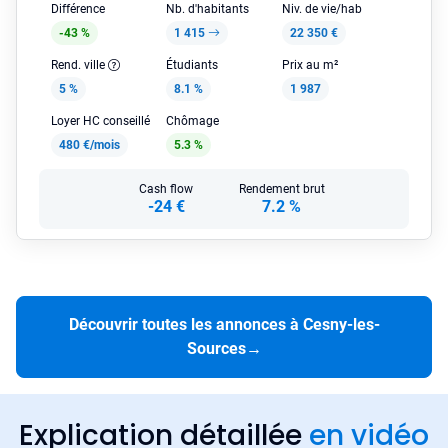
Différence
Nb. d'habitants
Niv. de vie/hab
-43 %
1 415
22 350 €
Rend. ville
Étudiants
Prix au m²
5 %
8.1 %
1 987
Loyer HC conseillé
Chômage
480 €/mois
5.3 %
Cash flow
Rendement brut
-24 €
7.2 %
Découvrir toutes les annonces à Cesny-les-
Sources
→
Explication détaillée
en vidéo