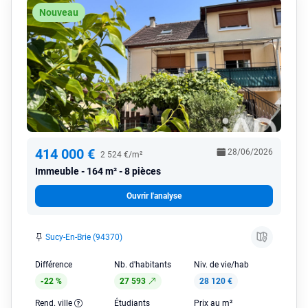
Nouveau
414 000 €
28/06/2026
2 524 €/m²
Immeuble
164 m² - 8 pièces
Ouvrir l'analyse
Sucy-En-Brie (94370)
Différence
Nb. d'habitants
Niv. de vie/hab
-22 %
27 593
28 120 €
Rend. ville
Étudiants
Prix au m²