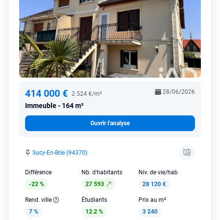
414 000 €
28/06/2026
2 524 €/m²
Immeuble
164 m²
Ouvrir l'analyse
Sucy-En-Brie (94370)
Différence
Nb. d'habitants
Niv. de vie/hab
-22 %
27 593
28 120 €
Rend. ville
Étudiants
Prix au m²
7 %
12.2 %
3 240