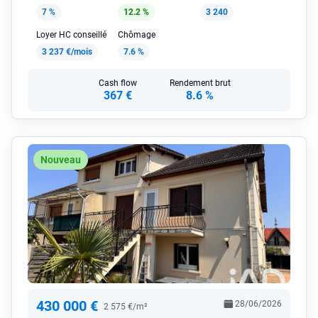
7 %
12.2 %
3 240
Loyer HC conseillé
Chômage
3 237 €/mois
7.6 %
Cash flow
Rendement brut
367 €
8.6 %
Nouveau
430 000 €
28/06/2026
2 575 €/m²