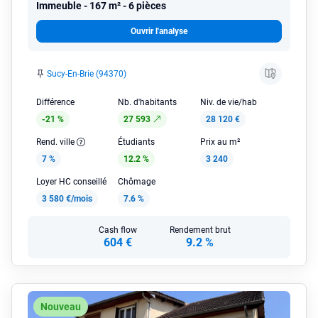
Immeuble
167 m² - 6 pièces
Ouvrir l'analyse
Sucy-En-Brie (94370)
Différence
Nb. d'habitants
Niv. de vie/hab
-21 %
27 593
28 120 €
Rend. ville
Étudiants
Prix au m²
7 %
12.2 %
3 240
Loyer HC conseillé
Chômage
3 580 €/mois
7.6 %
Cash flow
Rendement brut
604 €
9.2 %
Nouveau