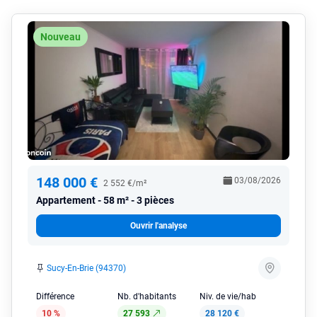
Nouveau
148 000 €
03/08/2026
2 552 €/m²
Appartement
58 m² - 3 pièces
Ouvrir l'analyse
Sucy-En-Brie (94370)
Différence
Nb. d'habitants
Niv. de vie/hab
10 %
27 593
28 120 €