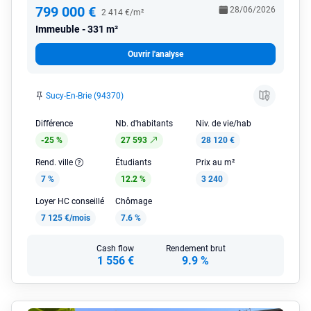
799 000 €
28/06/2026
2 414 €/m²
Immeuble
331 m²
Ouvrir l'analyse
Sucy-En-Brie (94370)
Différence
Nb. d'habitants
Niv. de vie/hab
-25 %
27 593
28 120 €
Rend. ville
Étudiants
Prix au m²
7 %
12.2 %
3 240
Loyer HC conseillé
Chômage
7 125 €/mois
7.6 %
Cash flow
Rendement brut
1 556 €
9.9 %