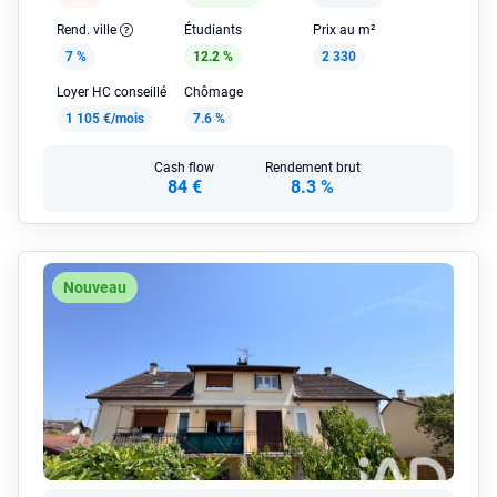
Rend. ville
Étudiants
Prix au m²
7 %
12.2 %
2 330
Loyer HC conseillé
Chômage
1 105 €/mois
7.6 %
Cash flow
Rendement brut
84 €
8.3 %
Nouveau