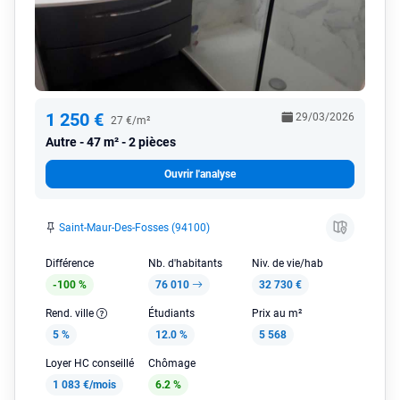
1 250 €
29/03/2026
27 €/m²
Autre
47 m² - 2 pièces
Ouvrir l'analyse
Saint-Maur-Des-Fosses (94100)
Différence
Nb. d'habitants
Niv. de vie/hab
-100 %
76 010
32 730 €
Rend. ville
Étudiants
Prix au m²
5 %
12.0 %
5 568
Loyer HC conseillé
Chômage
1 083 €/mois
6.2 %