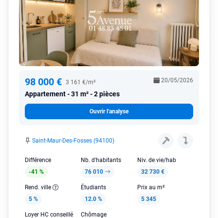
98 000 €
20/05/2026
3 161 €/m²
Appartement
31 m² - 2 pièces
Ouvrir l'analyse
Saint-Maur-Des-Fosses (94100)
Différence
Nb. d'habitants
Niv. de vie/hab
-41 %
76 010
32 730 €
Rend. ville
Étudiants
Prix au m²
5 %
12.0 %
5 345
Loyer HC conseillé
Chômage