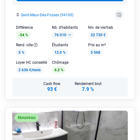
Saint-Maur-Des-Fosses (94100)
Différence
Nb. d'habitants
Niv. de vie/hab
-54 %
76 010
32 730 €
Rend. ville
Étudiants
Prix au m²
5 %
12.0 %
5 568
Loyer HC conseillé
Chômage
2 636 €/mois
6.2 %
Cash flow
Rendement brut
93 €
7.9 %
Nouveau