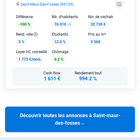
Saint-Maur-Des-Fosses (94100)
Différence
Nb. d'habitants
Niv. de vie/hab
-100 %
76 010
32 730 €
Rend. ville
Étudiants
Prix au m²
5 %
12.0 %
5 568
Loyer HC conseillé
Chômage
1 773 €/mois
6.2 %
Cash flow
Rendement brut
1 611 €
994.2 %
Découvrir toutes les annonces à Saint-maur-
des-fosses
→