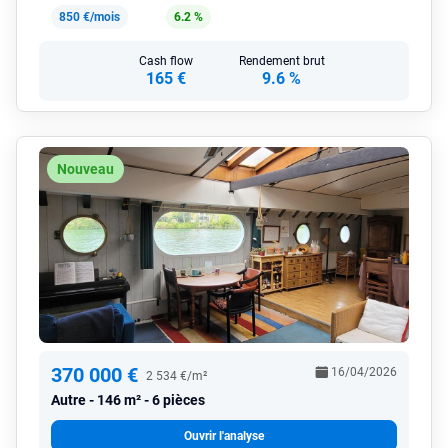
850 €/mois
6.2 %
Cash flow
Rendement brut
165 €
9.6 %
Nouveau
370 000 €
16/04/2026
2 534 €/m²
Autre
146 m² - 6 pièces
Ouvrir l'analyse