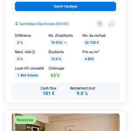
Ouvrir l'analyse
Saint-Maur-Des-Fosses (94100)
Différence
Nb. d'habitants
Niv. de vie/hab
2 %
76 010
32 730 €
Rend. ville
Étudiants
Prix au m²
5 %
12.0 %
4 892
Loyer HC conseillé
Chômage
1 460 €/mois
6.2 %
Cash flow
Rendement brut
181 €
9.0 %
Nouveau