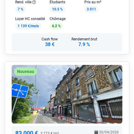
Rend. ville
Étudiants
Prix au m²
7 %
10.3 %
3 011
Loyer HC conseillé
Chômage
1 139 €/mois
6.2 %
Cash flow
Rendement brut
38 €
7.9 %
Nouveau
83 000 €
30/04/2026
3 773 €/m²