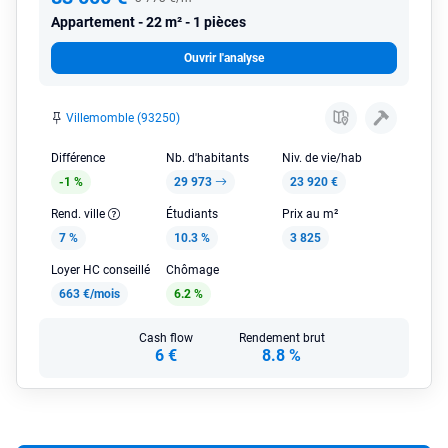
Appartement
22 m² - 1 pièces
Ouvrir l'analyse
Villemomble (93250)
Différence
Nb. d'habitants
Niv. de vie/hab
-1 %
29 973
23 920 €
Rend. ville
Étudiants
Prix au m²
7 %
10.3 %
3 825
Loyer HC conseillé
Chômage
663 €/mois
6.2 %
Cash flow
Rendement brut
6 €
8.8 %