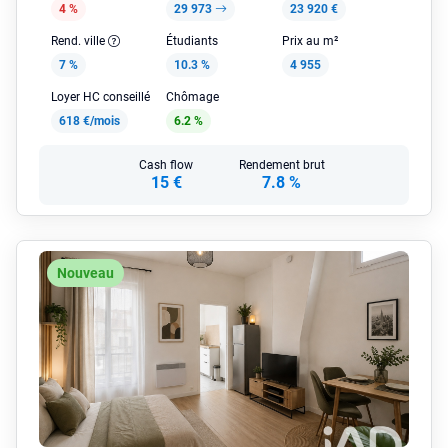
4 %
29 973
23 920 €
Rend. ville
Étudiants
Prix au m²
7 %
10.3 %
4 955
Loyer HC conseillé
Chômage
618 €/mois
6.2 %
Cash flow
Rendement brut
15 €
7.8 %
Nouveau