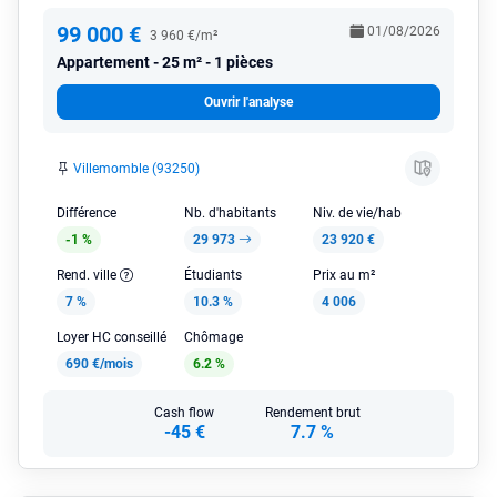
99 000 €
01/08/2026
3 960 €/m²
Appartement
25 m² - 1 pièces
Ouvrir l'analyse
Villemomble (93250)
Différence
Nb. d'habitants
Niv. de vie/hab
-1 %
29 973
23 920 €
Rend. ville
Étudiants
Prix au m²
7 %
10.3 %
4 006
Loyer HC conseillé
Chômage
690 €/mois
6.2 %
Cash flow
Rendement brut
-45 €
7.7 %