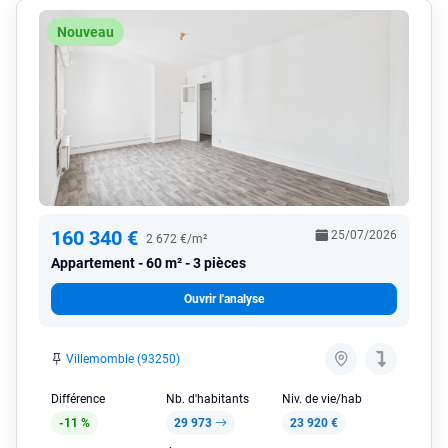
Nouveau
160 340 €
25/07/2026
2 672 €/m²
Appartement
60 m² - 3 pièces
Ouvrir l'analyse
Villemomble (93250)
Différence
Nb. d'habitants
Niv. de vie/hab
-11 %
29 973
23 920 €