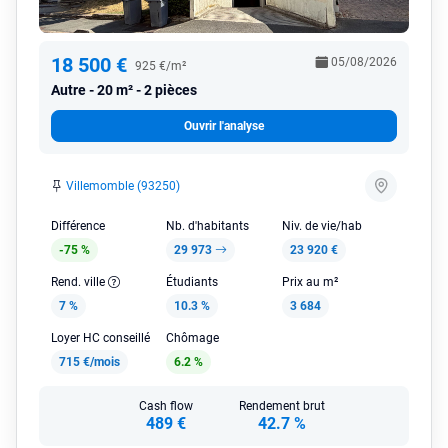
18 500 €
05/08/2026
925 €/m²
Autre
20 m² - 2 pièces
Ouvrir l'analyse
Villemomble (93250)
Différence
Nb. d'habitants
Niv. de vie/hab
-75 %
29 973
23 920 €
Rend. ville
Étudiants
Prix au m²
7 %
10.3 %
3 684
Loyer HC conseillé
Chômage
715 €/mois
6.2 %
Cash flow
Rendement brut
489 €
42.7 %