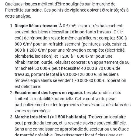
Quelques risques méritent d'être soulignés sur le marché de
Pierrefitte-sur-seine. Ces points de vigilance doivent être intégrés à
votre analyse.
Risque lié aux travaux.
À 0 €/m², les prix très bas cachent
souvent des biens nécessitant d'importants travaux. Or, le
coût de rénovation reste le même qu'ailleurs : comptez 500 à
800 €/m² pour un rafraîchissement (peintures, sols, cuisine),
800 à 1 200 €/m² pour une rénovation complète (électricité,
plomberie, isolation), et 1 200 à 1 800 €/m² pour une
réhabilitation lourde. Résultat concret : un appartement de 60
m² acheté 50 000 € peut nécessiter 40 000 à 70 000 € de
travaux, portant le total à 90 000-120 000 €. Si les biens
rénovés équivalents se vendent 70 000-80 000 €, l'opération
est déficitaire.
Encadrement des loyers en vigueur.
Les plafonds stricts
limitent la rentabilité potentielle. Cette contrainte pèse
particulièrement sur les logements rénovés ou situés dans des
zones recherchées.
Marché très étroit (< 1 500 habitants).
Trouver un locataire
peut prendre du temps, et la revente s'avère souvent difficile.
Sans une connaissance approfondie du secteur ou une étude
de marché préalable, l'investissement locatif classique est