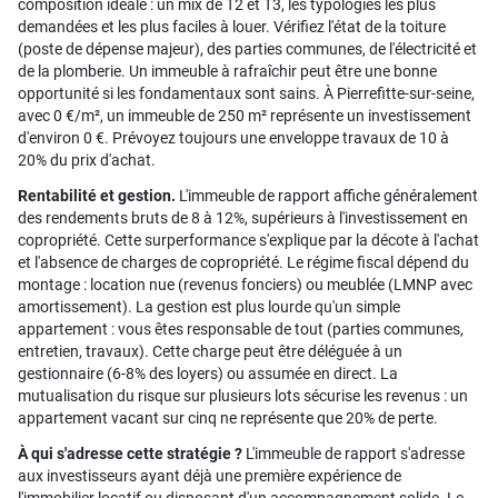
composition idéale : un mix de T2 et T3, les typologies les plus
demandées et les plus faciles à louer. Vérifiez l'état de la toiture
(poste de dépense majeur), des parties communes, de l'électricité et
de la plomberie. Un immeuble à rafraîchir peut être une bonne
opportunité si les fondamentaux sont sains. À Pierrefitte-sur-seine,
avec 0 €/m², un immeuble de 250 m² représente un investissement
d'environ 0 €. Prévoyez toujours une enveloppe travaux de 10 à
20% du prix d'achat.
Rentabilité et gestion.
L'immeuble de rapport affiche généralement
des rendements bruts de 8 à 12%, supérieurs à l'investissement en
copropriété. Cette surperformance s'explique par la décote à l'achat
et l'absence de charges de copropriété. Le régime fiscal dépend du
montage : location nue (revenus fonciers) ou meublée (LMNP avec
amortissement). La gestion est plus lourde qu'un simple
appartement : vous êtes responsable de tout (parties communes,
entretien, travaux). Cette charge peut être déléguée à un
gestionnaire (6-8% des loyers) ou assumée en direct. La
mutualisation du risque sur plusieurs lots sécurise les revenus : un
appartement vacant sur cinq ne représente que 20% de perte.
À qui s'adresse cette stratégie ?
L'immeuble de rapport s'adresse
aux investisseurs ayant déjà une première expérience de