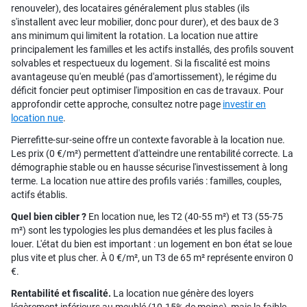
renouveler), des locataires généralement plus stables (ils
s'installent avec leur mobilier, donc pour durer), et des baux de 3
ans minimum qui limitent la rotation. La location nue attire
principalement les familles et les actifs installés, des profils souvent
solvables et respectueux du logement. Si la fiscalité est moins
avantageuse qu'en meublé (pas d'amortissement), le régime du
déficit foncier peut optimiser l'imposition en cas de travaux. Pour
approfondir cette approche, consultez notre page
investir en
location nue
.
Pierrefitte-sur-seine offre un contexte favorable à la location nue.
Les prix (0 €/m²) permettent d'atteindre une rentabilité correcte. La
démographie stable ou en hausse sécurise l'investissement à long
terme. La location nue attire des profils variés : familles, couples,
actifs établis.
Quel bien cibler ?
En location nue, les T2 (40-55 m²) et T3 (55-75
m²) sont les typologies les plus demandées et les plus faciles à
louer. L'état du bien est important : un logement en bon état se loue
plus vite et plus cher. À 0 €/m², un T3 de 65 m² représente environ 0
€.
Rentabilité et fiscalité.
La location nue génère des loyers