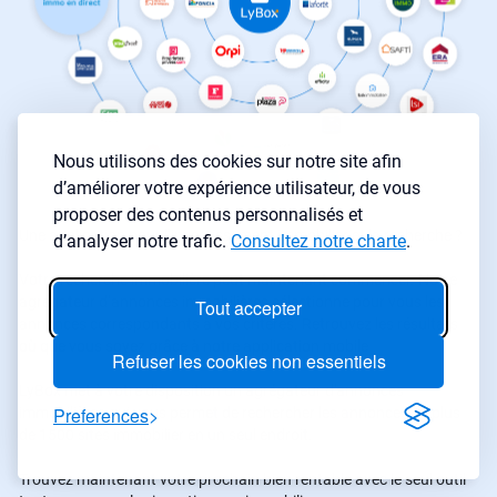
Nous utilisons des cookies sur notre site afin
d’améliorer votre expérience utilisateur, de vous
proposer des contenus personnalisés et
Une application pour l’investissement immobilier et la recherche ?
d’analyser notre trafic.
Consultez notre charte
.
Votre recherche immobilière peut maintenant commencer. Notre
agrégateur d’annonces immobilières sélectionne pour vous les
Tout accepter
annonces correspondants à vos critères. Retrouvez les résultats
où que vous soyez grâce à notre application mobile
Refuser les cookies non essentiels
LyBox met à votre disposition un agrégateur d'annonces
Preferences
immobilières qui vous permet de rechercher les annonces de plus
de 1500 sites immobilier en un seul endroit.
Trouvez maintenant votre prochain bien rentable avec le seul outil