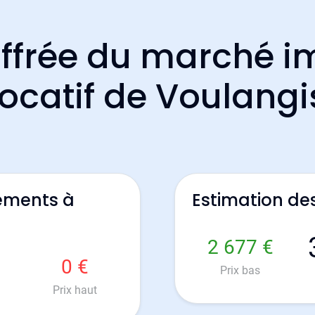
ffrée du marché i
locatif de Voulangi
ements à
Estimation de
2 677 €
0 €
Prix bas
Prix haut