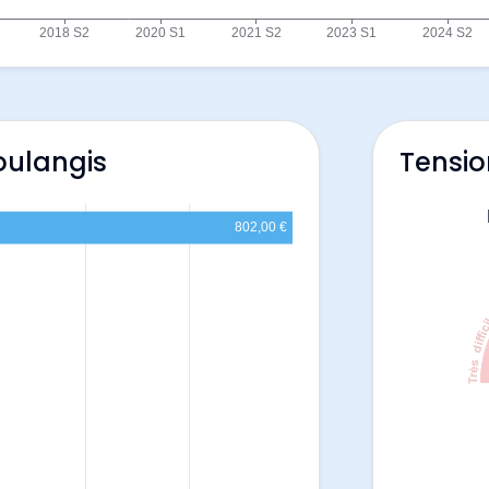
oulangis
Tensio