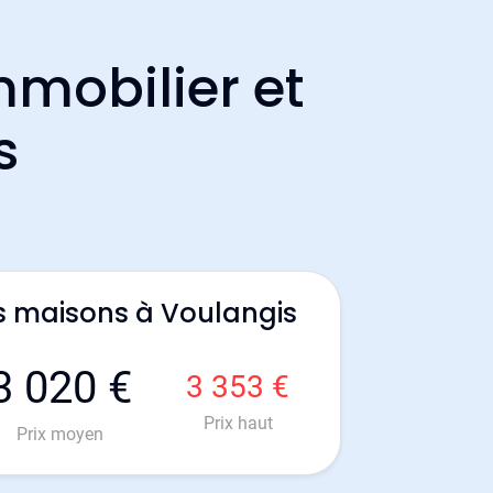
mmobilier et
s
s maisons à Voulangis
3 020 €
3 353 €
Prix haut
Prix moyen