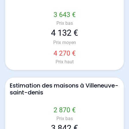
3 643 €
Prix bas
4 132 €
Prix moyen
4 270 €
Prix haut
Estimation des maisons à Villeneuve-
saint-denis
2 870 €
Prix bas
3 842 €