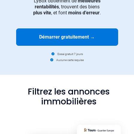
LyBox obtiennent de
meilleures
rentabilités
, trouvent des biens
plus vite
, et font
moins d’erreur
.
Démarrer gratuitement
→
Essai gratuit 7 jours
Aucune carte requise
Filtrez les annonces
immobilières