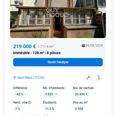
219 000 €
26/08/2024
1 711 €/m²
Immeuble
128 m² - 6 pièces
Ouvrir l'analyse
Saint-Mard (77230)
Différence
Nb. d'habitants
Niv. de vie/hab
-42 %
3 853
26 890 €
Rend. ville
Étudiants
Prix au m²
7 %
11.3 %
2 958