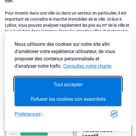
bien.
Pour investir dans une ville ou dans un secteur en particulier, il est
important de connaître le marché immobilier de la ville. Grâce à
LyBox, vous pouvez analyser rapidement les prix au m² de la ville et
leur évolution dans le temps. Dans les grandes villes et metropoles,
l'analyse des prix immobiliers est faite par quartiers et Iris.
Nous utilisons des cookies sur notre site afin
d’améliorer votre expérience utilisateur, de vous
proposer des contenus personnalisés et
d’analyser notre trafic.
Consultez notre charte
.
Calcul et estimation des
loyers
Tout accepter
Refuser les cookies non essentiels
Preferences