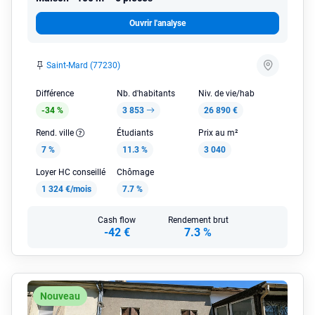
Ouvrir l'analyse
Saint-Mard (77230)
Différence
Nb. d'habitants
Niv. de vie/hab
-34 %
3 853
26 890 €
Rend. ville
Étudiants
Prix au m²
7 %
11.3 %
3 040
Loyer HC conseillé
Chômage
1 324 €/mois
7.7 %
Cash flow
Rendement brut
-42 €
7.3 %
Nouveau