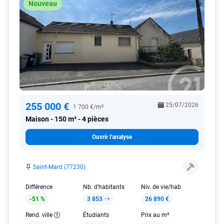
Nouveau
255 000 €
25/07/2026
1 700 €/m²
Maison
150 m² - 4 pièces
Ouvrir l'analyse
Saint-Mard (77230)
Différence
Nb. d'habitants
Niv. de vie/hab
-51 %
3 853
26 890 €
Rend. ville
Étudiants
Prix au m²