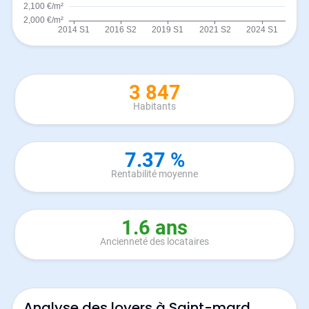
3 847
Habitants
7.37 %
Rentabilité moyenne
1.6 ans
Ancienneté des locataires
Analyse des loyers à Saint-mard