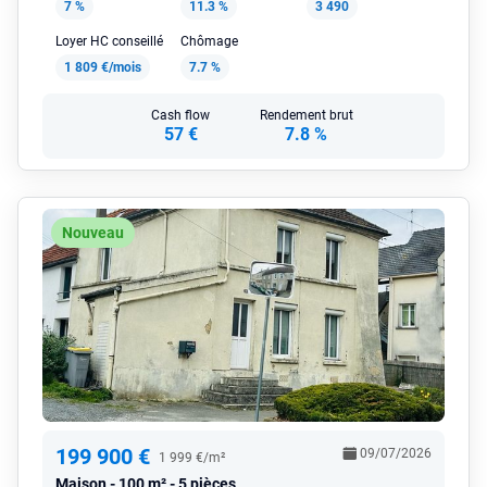
7 %
11.3 %
3 490
Loyer HC conseillé
Chômage
1 809 €/mois
7.7 %
Cash flow
Rendement brut
57 €
7.8 %
Nouveau
199 900 €
09/07/2026
1 999 €/m²
Maison
100 m² - 5 pièces