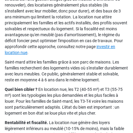
renouveler), des locataires généralement plus stables (ils
s'installent avec leur mobilier, donc pour durer), et des baux de 3
ans minimum qui limitent la rotation. La location nue attire
principalement les familles et les actifs installés, des profils souvent
solvables et respectueux du logement. Si la fiscalité est moins
avantageuse qu'en meublé (pas d'amortissement), le régime du
déficit foncier peut optimiser l'imposition en cas de travaux. Pour
approfondir cette approche, consultez notre page
investir en
location nue
.
Saint-mard attire les familles grâce à son parc de maisons. Les
familles recherchent des logements vides où s'installer durablement
avec leurs meubles. Ce public, généralement stable et solvable,
reste en moyenne 4 à 6 ans dans le même logement.
Quel bien cibler ?
En location nue, les T2 (40-55 m²) et T3 (55-75
m²) sont les typologies les plus demandées et les plus faciles à
louer. Pour les familles de Saint-mard, les T3-T4 voire les maisons
sont particulièrement adaptés. L'état du bien est important : un
logement en bon état se loue plus vite et plus cher.
Rentabilité et fiscalité.
La location nue génère des loyers
légèrement inférieurs au meublé (10-15% de moins), mais la faible