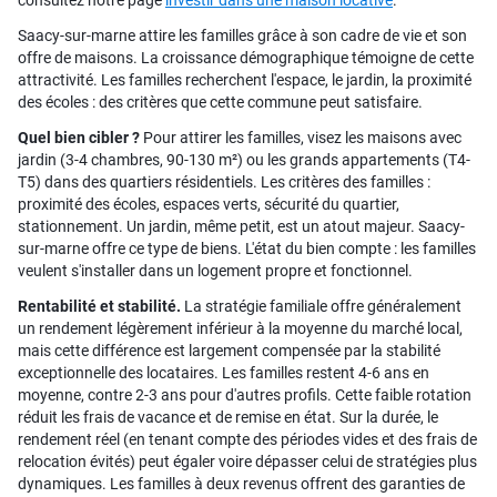
consultez notre page
investir dans une maison locative
.
Saacy-sur-marne attire les familles grâce à son cadre de vie et son
offre de maisons. La croissance démographique témoigne de cette
attractivité. Les familles recherchent l'espace, le jardin, la proximité
des écoles : des critères que cette commune peut satisfaire.
Quel bien cibler ?
Pour attirer les familles, visez les maisons avec
jardin (3-4 chambres, 90-130 m²) ou les grands appartements (T4-
T5) dans des quartiers résidentiels. Les critères des familles :
proximité des écoles, espaces verts, sécurité du quartier,
stationnement. Un jardin, même petit, est un atout majeur. Saacy-
sur-marne offre ce type de biens. L'état du bien compte : les familles
veulent s'installer dans un logement propre et fonctionnel.
Rentabilité et stabilité.
La stratégie familiale offre généralement
un rendement légèrement inférieur à la moyenne du marché local,
mais cette différence est largement compensée par la stabilité
exceptionnelle des locataires. Les familles restent 4-6 ans en
moyenne, contre 2-3 ans pour d'autres profils. Cette faible rotation
réduit les frais de vacance et de remise en état. Sur la durée, le
rendement réel (en tenant compte des périodes vides et des frais de
relocation évités) peut égaler voire dépasser celui de stratégies plus
dynamiques. Les familles à deux revenus offrent des garanties de