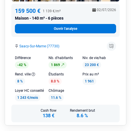
159 500 €
02/07/2026
1 139 €/m²
Maison
140 m² - 6 pièces
Ouvrir l'analyse
Saacy-Sur-Marne (77730)
Différence
Nb. d'habitants
Niv. de vie/hab
-42 %
1 869
23 200 €
Rend. ville
Étudiants
Prix au m²
8 %
8.0 %
1 961
Loyer HC conseillé
Chômage
1 243 €/mois
11.6 %
Cash flow
Rendement brut
138 €
8.6 %