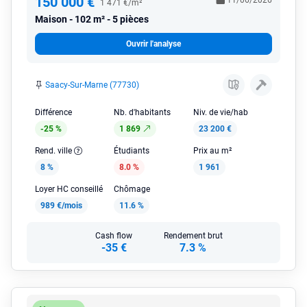
150 000 €
11/06/2026
1 471 €/m²
Maison
102 m² - 5 pièces
Ouvrir l'analyse
Saacy-Sur-Marne (77730)
Différence
Nb. d'habitants
Niv. de vie/hab
-25 %
1 869
23 200 €
Rend. ville
Étudiants
Prix au m²
8 %
8.0 %
1 961
Loyer HC conseillé
Chômage
989 €/mois
11.6 %
Cash flow
Rendement brut
-35 €
7.3 %