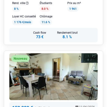
Rend. ville
Étudiants
Prix au m²
8 %
8.0 %
1 961
Loyer HC conseillé
Chômage
1 176 €/mois
11.6 %
Cash flow
Rendement brut
73 €
8.1 %
Nouveau