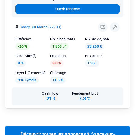
Ouvrir l'analyse
Saacy-Sur-Marne (77730)
Différence
Nb. d'habitants
Niv. de vie/hab
-26 %
1 869
23 200 €
Rend. ville
Étudiants
Prix au m²
8 %
8.0 %
1 961
Loyer HC conseillé
Chômage
996 €/mois
11.6 %
Cash flow
Rendement brut
-21 €
7.3 %
Découvrir toutes les annonces à Saacy-sur-