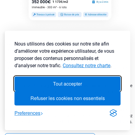
Nous utilisons des cookies sur notre site afin
Comment sélectionner les annonces immobilières rentables
rapidement ?
d’améliorer votre expérience utilisateur, de vous
proposer des contenus personnalisés et
Notre moteur de recherche immobilier vous permet de cibler
d’analyser notre trafic.
Consultez notre charte
.
rapidement les meilleures opportunités grâce à des filtres puissants
et précis pensé par des investisseurs pour des investisseurs
Tout accepter
En tant que véritable
agrégateur d’annonces immo
, LyBox centralise
les offres issues de centaines de sites pour vous éviter de les
Refuser les cookies non essentiels
consulter une à une.
Affinez vos résultats avec plus de 30 critères disponibles pour filtrer
Preferences
par ville, prix, rendement, cash-flow, type de bien ou surface et laissez
notre agrégateur immobilier détecter les annonces les plus rentables.