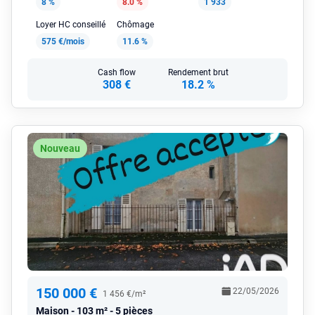
8 %
8.0 %
1 933
Loyer HC conseillé
Chômage
575 €/mois
11.6 %
Cash flow
Rendement brut
308 €
18.2 %
Nouveau
150 000 €
22/05/2026
1 456 €/m²
Maison
103 m² - 5 pièces