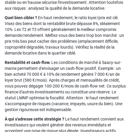
stable ou en hausse sécurise l'investissement. Attention toutefois
aux risques : analysez la qualité de la demande locative.
Quel bien cibler ?
En haut rendement, le ratio loyer/prix est clé.
Visez des biens dont la rentabilité brute dépasse 8%, idéalement
10%. Les T2 et T3 offrent généralement le meilleur compromis
demande/rendement. Méfiez-vous des biens trop bon marché : un
prix très bas peut cacher des problèmes (emplacement difficile,
copropriété dégradée, travaux lourds). Vérifiez la réalité de la
demande locative dans le quartier ciblé.
Rentabilité et cash-flow.
Les conditions de marché à Saacy-sur-
marne permettent d'envisager un cash-flow positif. Exemple : un
bien acheté 70 000 € à 10% de rendement génère 7 000 €/an de
loyer brut (580 €/mois). Après charges et mensualités de crédit,
vous pouvez dégager 100-200 €/mois de cash-flow net. Ce surplus
finance d'autres investissements ou constitue une réserve. Le
statut LMNP optimise la fiscalité. Attention : le haut rendement
s'accompagne de risques (vacance, impayés, usure du bien). Une
gestion rigoureuse est indispensable.
À qui s'adresse cette stratégie ?
Le haut rendement convient aux
investisseurs qui veulent générer des revenus immédiats et
acceptent une prise de risque plus élevée. Investisseurs actifs,