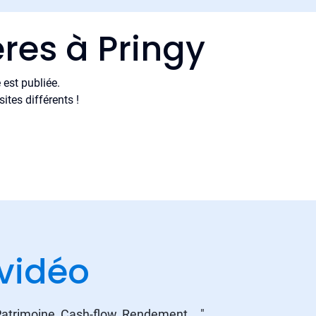
res à Pringy
est publiée.
tes différents !
vidéo
 Patrimoine, Cash-flow, Rendement ..."