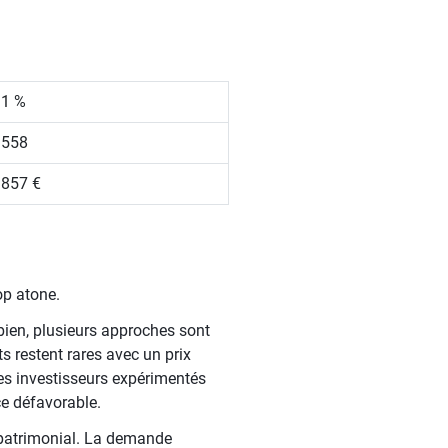
.1 %
 558
 857 €
op atone.
bien, plusieurs approches sont
 restent rares avec un prix
es investisseurs expérimentés
ce défavorable.
 patrimonial. La demande