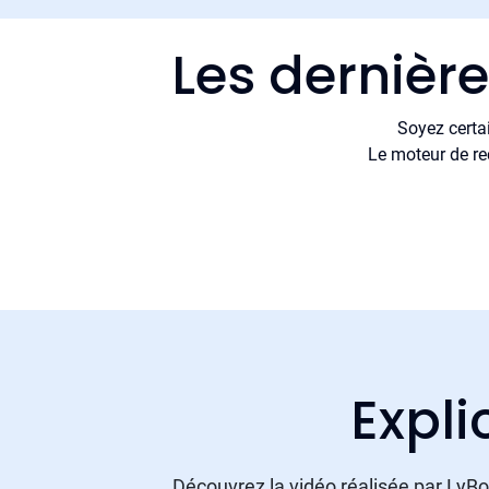
Les dernièr
Soyez certa
Le moteur de re
Expli
Découvrez la vidéo réalisée par LyBox