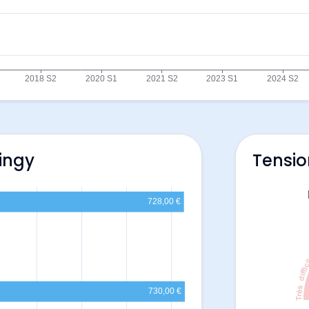
ringy
Tensio