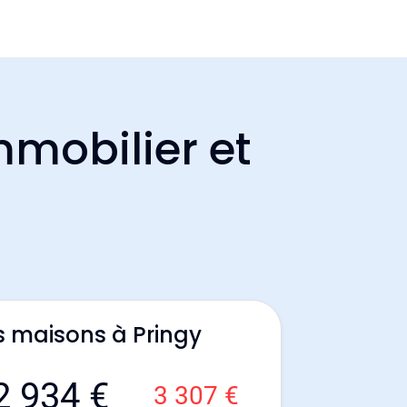
mmobilier et
s maisons à Pringy
2 934 €
3 307 €