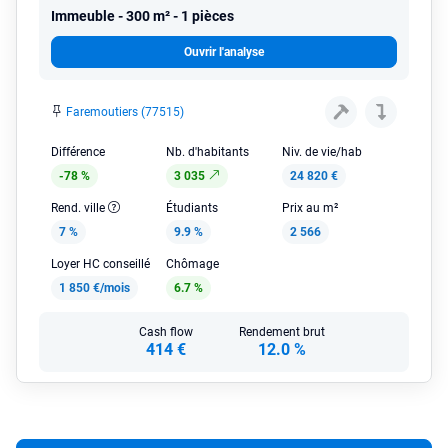
Immeuble
300 m² - 1 pièces
Ouvrir l'analyse
Faremoutiers (77515)
Différence
Nb. d'habitants
Niv. de vie/hab
-78 %
3 035
24 820 €
Rend. ville
Étudiants
Prix au m²
7 %
9.9 %
2 566
Loyer HC conseillé
Chômage
1 850 €/mois
6.7 %
Cash flow
Rendement brut
414 €
12.0 %