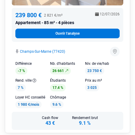
239 800 €
12/07/2026
2 821 €/m²
Appartement
85 m² - 4 pièces
Ouvrir l'analyse
Champs-Sur-Marne (77420)
Différence
Nb. d'habitants
Niv. de vie/hab
-7 %
26 661
23 750 €
Rend. ville
Étudiants
Prix au m²
7 %
17.4 %
3 025
Loyer HC conseillé
Chômage
1 980 €/mois
9.6 %
Cash flow
Rendement brut
43 €
9.1 %