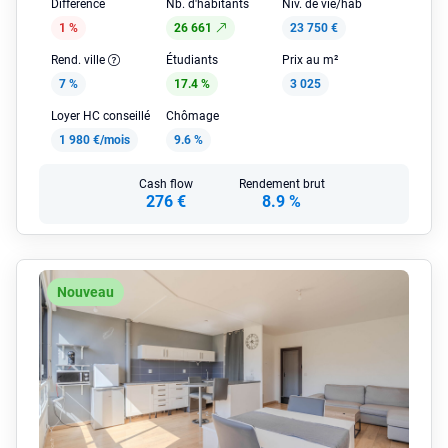
Différence
Nb. d'habitants
Niv. de vie/hab
1 %
26 661
23 750 €
Rend. ville
Étudiants
Prix au m²
7 %
17.4 %
3 025
Loyer HC conseillé
Chômage
1 980 €/mois
9.6 %
Cash flow
Rendement brut
276 €
8.9 %
Nouveau