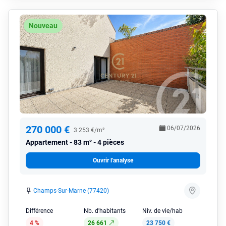
Nouveau
270 000 €
06/07/2026
3 253 €/m²
Appartement
83 m² - 4 pièces
Ouvrir l'analyse
Champs-Sur-Marne (77420)
Différence
Nb. d'habitants
Niv. de vie/hab
4 %
26 661
23 750 €