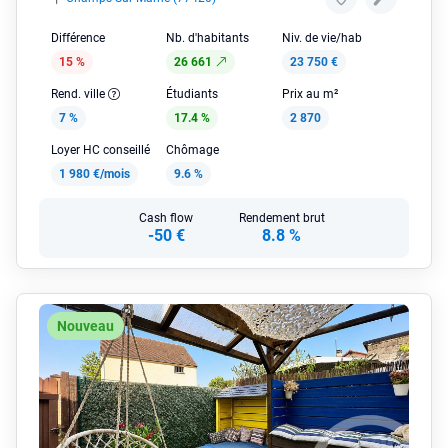
Différence
Nb. d'habitants
Niv. de vie/hab
15 %
26 661
23 750 €
Rend. ville
Étudiants
Prix au m²
7 %
17.4 %
2 870
Loyer HC conseillé
Chômage
1 980 €/mois
9.6 %
Cash flow
Rendement brut
-50 €
8.8 %
Nouveau