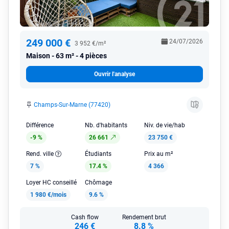
249 000 €
24/07/2026
3 952 €/m²
Maison
63 m² - 4 pièces
Ouvrir l'analyse
Champs-Sur-Marne (77420)
Différence
Nb. d'habitants
Niv. de vie/hab
-9 %
26 661
23 750 €
Rend. ville
Étudiants
Prix au m²
7 %
17.4 %
4 366
Loyer HC conseillé
Chômage
1 980 €/mois
9.6 %
Cash flow
Rendement brut
246 €
8.8 %