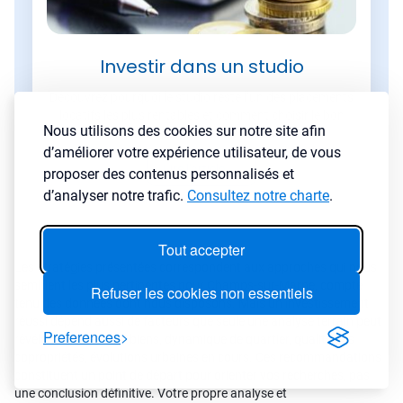
Investir dans un studio
Découvrez pourquoi le studio reste l’un des placements
locatifs les plus rentables et comment choisir le bon
Nous utilisons des cookies sur notre site afin
bien pour optimiser votre rendement.
d’améliorer votre expérience utilisateur, de vous
Lire l'article
→
proposer des contenus personnalisés et
d’analyser notre trafic.
Consultez notre charte
.
Tout accepter
Les stratégies présentées correspondent aux approches qui nous
semblent les plus pertinentes pour Champs-sur-Marne, compte
Refuser les cookies non essentiels
tenu des données dont nous disposons. Mais un investissement
réussi dépend aussi de facteurs que seule une analyse terrain peut
Preferences
révéler : état réel des biens, dynamique de quartier, qualité des
copropriétés, évolutions urbaines en cours. Ces recommandations
constituent un point de départ pour orienter vos recherches, pas
une conclusion définitive. Votre propre analyse et