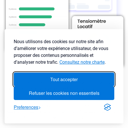
Nous utilisons des cookies sur notre site afin
d’améliorer votre expérience utilisateur, de vous
proposer des contenus personnalisés et
d’analyser notre trafic.
Consultez notre charte
.
Un investisseur doit essayer d'acheter sous le prix du marché mais
Tout accepter
doit aussi connaître les loyers que vous pouvez appliquer dans la
ville en fonction de l’état et des prestations de votre bien.
Refuser les cookies non essentiels
LyBox analyse des millions d’annonces de locations afin de
modéliser les loyers de la ville en fonction du type de bien
Preferences
(appartement ou maison) mais aussi de la typologie (studio, T2, T3,
T4, T5 ...) et du mode de location choisi (meublé ou vide).