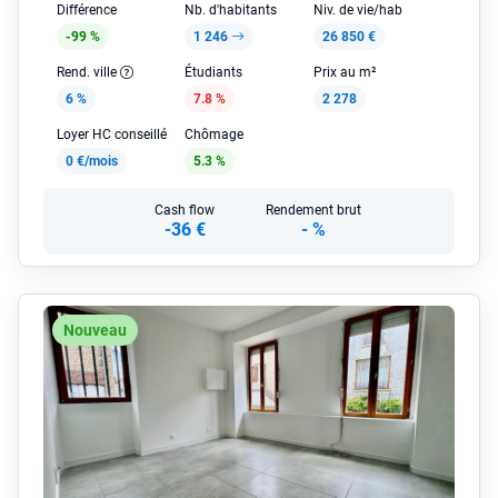
Différence
Nb. d'habitants
Niv. de vie/hab
-99 %
1 246
26 850 €
Rend. ville
Étudiants
Prix au m²
6 %
7.8 %
2 278
Loyer HC conseillé
Chômage
0 €/mois
5.3 %
Cash flow
Rendement brut
-36 €
-
%
Nouveau