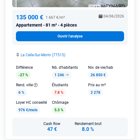
135 000 €
04/06/2026
1 667 €/m²
Appartement
81 m² - 4 pièces
Ouvrir l'analyse
La Celle-Sur-Morin (77515)
Différence
Nb. d'habitants
Niv. de vie/hab
-27 %
1 246
26 850 €
Rend. ville
Étudiants
Prix au m²
6 %
7.8 %
2 278
Loyer HC conseillé
Chômage
976 €/mois
5.3 %
Cash flow
Rendement brut
47 €
8.0 %