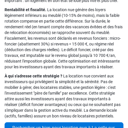
important : un logement en bon état se loue plus vite et plus cher.
Rentabilité et fiscalité.
La location nue génère des loyers
légèrement inférieurs au meublé (10-15% de moins), mais la faible
rotation compense en partie cette différence. Sur la durée, le
rendement réel (en tenant compte des vacances évitées et des frais
de relocation économisés) se rapproche souvent du meublé.
Fiscalement, les revenus sont déclarés en revenus fonciers : micro-
foncier (abattement 30%) si revenus < 15 000 €, ou régime réel
(déduction des charges réelles). Le déficit foncier, créé par des
travaux, est imputable sur le revenu global jusqu'à 10 700 €/an,
réduisant l'imposition globale. Cette optimisation est intéressante
pour les investisseurs ayant des travaux importants à réaliser.
À qui s'adresse cette stratégie ?
La location nue convient aux
investisseurs qui privilégient la simplicité et la sérénité. Pas de
mobilier à gérer, des locataires stables, une gestion légère : c'est
l'investissement "père de famille" par excellence. Cette stratégie
attire aussi les investisseurs ayant des travaux importants à
réaliser (déficit foncier avantageux) ou ceux qui ne souhaitent pas
s'impliquer dans la gestion active du meublé. La demande locale
(actifs, familles) assure un bon niveau de locataires potentiels.
Rechercher un bien pour location nue à La celle-sur-