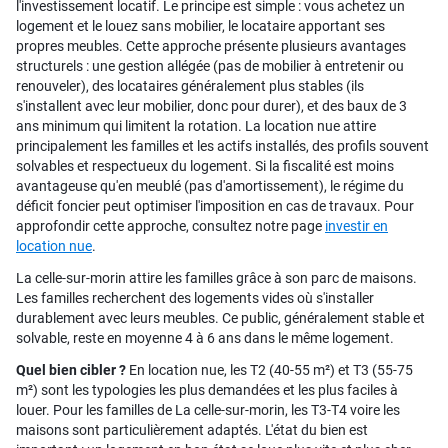
l'investissement locatif. Le principe est simple : vous achetez un
logement et le louez sans mobilier, le locataire apportant ses
propres meubles. Cette approche présente plusieurs avantages
structurels : une gestion allégée (pas de mobilier à entretenir ou
renouveler), des locataires généralement plus stables (ils
s'installent avec leur mobilier, donc pour durer), et des baux de 3
ans minimum qui limitent la rotation. La location nue attire
principalement les familles et les actifs installés, des profils souvent
solvables et respectueux du logement. Si la fiscalité est moins
avantageuse qu'en meublé (pas d'amortissement), le régime du
déficit foncier peut optimiser l'imposition en cas de travaux. Pour
approfondir cette approche, consultez notre page
investir en
location nue
.
La celle-sur-morin attire les familles grâce à son parc de maisons.
Les familles recherchent des logements vides où s'installer
durablement avec leurs meubles. Ce public, généralement stable et
solvable, reste en moyenne 4 à 6 ans dans le même logement.
Quel bien cibler ?
En location nue, les T2 (40-55 m²) et T3 (55-75
m²) sont les typologies les plus demandées et les plus faciles à
louer. Pour les familles de La celle-sur-morin, les T3-T4 voire les
maisons sont particulièrement adaptés. L'état du bien est