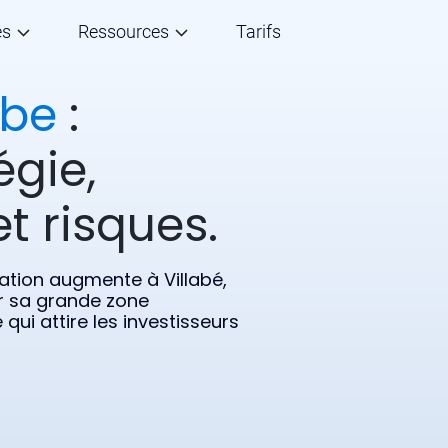
és
Ressources
Tarifs
abe
:
égie,
t risques.
lation augmente à Villabé,
 sa grande zone
ui attire les investisseurs