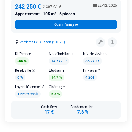
242 250 €
22/12/2025
2 307 €/m²
Appartement
105 m² - 6 pièces
Ouvrir l'analyse
Verrieres-Le-Buisson (91370)
Différence
Nb. d'habitants
Niv. de vie/hab
-46 %
14 772
36 270 €
Rend. ville
Étudiants
Prix au m²
6 %
14.7 %
4 261
Loyer HC conseillé
Chômage
1 669 €/mois
6.3 %
Cash flow
Rendement brut
17 €
7.6 %