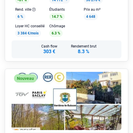
-61 %
14 772
36 270 €
Rend. ville
Étudiants
Prix au m²
6 %
14.7 %
4 648
Loyer HC conseillé
Chômage
3 384 €/mois
6.3 %
Cash flow
Rendement brut
303 €
8.3 %
Nouveau