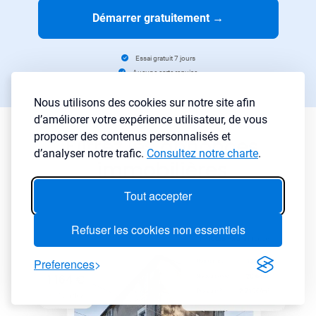
Démarrer gratuitement
→
Essai gratuit 7 jours
Aucune carte requise
Nous utilisons des cookies sur notre site afin
d’améliorer votre expérience utilisateur, de vous
proposer des contenus personnalisés et
Filtrez les annonces
d’analyser notre trafic.
Consultez notre charte
.
immobilières
Tout accepter
Refuser les cookies non essentiels
Preferences