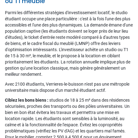
ou T1 meublé
Parmi les différentes stratégies d'investissement locatif, le studio
étudiant occupe une place particulière : c'est à la fois l'une des plus
accessibles et l'une des plus dynamiques. La demande émane d'une
population captive (les étudiants doivent se loger près de leur lieu
d'études), le ticket d'entrée reste modéré comparé à d'autres types
de biens, et le cadre fiscal du meublé (LMNP) offre des leviers
d'optimisation intéressants. L'investisseur achète un studio ou T1
de 15 à 30 m², le meuble, et le propose à la location en ciblant
prioritairement les étudiants. La rotation annuelle implique plus de
gestion qu'une location classique, mais génère généralement un
meilleur rendement.
Avec 2100 étudiants, Verrieres-le-buisson n'est pas une métropole
universitaire mais dispose d'un marché étudiant actif.
Ciblez les bons biens :
studios de 18 à 25 m² dans des résidences
sécurisées, proches des transports ou des pôles universitaires. Un
bien en bon état évitera les travaux et permettra une mise en
location rapide. Les étudiants sont sensibles à la luminosité, au
calme et à la fonctionnalité de l'espace. Évitez les copropriétés
problématiques (vérifiez les PV d'AG) et les quartiers mal famés.
Pour le mobilier, comptez 2 500 à 4 500 € pour un équipement