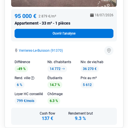
95 000 €
18/07/2026
2 879 €/m²
Appartement
33 m² - 1 pièces
Ouvrir l'analyse
Verrieres-Le-Buisson (91370)
Différence
Nb. d'habitants
Niv. de vie/hab
-49 %
14 772
36 270 €
Rend. ville
Étudiants
Prix au m²
6 %
14.7 %
5 612
Loyer HC conseillé
Chômage
799 €/mois
6.3 %
Cash flow
Rendement brut
137 €
9.3 %