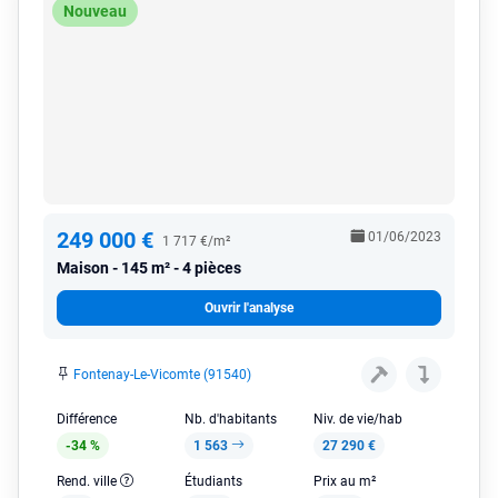
Nouveau
249 000 €
01/06/2023
1 717 €/m²
Maison
145 m² - 4 pièces
Ouvrir l'analyse
Fontenay-Le-Vicomte (91540)
Différence
Nb. d'habitants
Niv. de vie/hab
-34 %
1 563
27 290 €
Rend. ville
Étudiants
Prix au m²