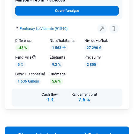
Ouvrir l'analyse
Fontenay-Le-Vicomte (91540)
Différence
Nb. d'habitants
Niv. de vie/hab
-42 %
1 563
27 290 €
Rend. ville
Étudiants
Prix au m²
5 %
9.2 %
2 855
Loyer HC conseillé
Chômage
1 636 €/mois
5.6 %
Cash flow
Rendement brut
-1 €
7.6 %