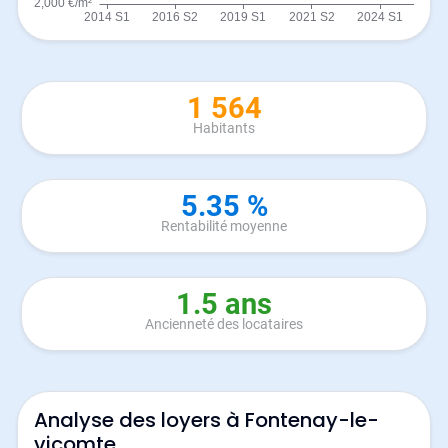
1 564
Habitants
5.35 %
Rentabilité moyenne
1.5 ans
Ancienneté des locataires
Analyse des loyers à Fontenay-le-
vicomte