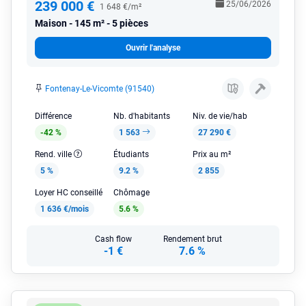
239 000 €
25/06/2026
1 648 €/m²
Maison
145 m² - 5 pièces
Ouvrir l'analyse
Fontenay-Le-Vicomte (91540)
Différence
Nb. d'habitants
Niv. de vie/hab
-42 %
1 563
27 290 €
Rend. ville
Étudiants
Prix au m²
5 %
9.2 %
2 855
Loyer HC conseillé
Chômage
1 636 €/mois
5.6 %
Cash flow
Rendement brut
-1 €
7.6 %