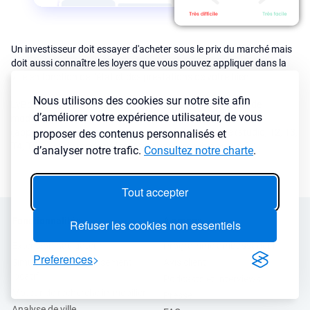
Un investisseur doit essayer d'acheter sous le prix du marché mais
doit aussi connaître les loyers que vous pouvez appliquer dans la
ville en fonction de l’état et des prestations de votre bien.
Nous utilisons des cookies sur notre site afin
LyBox analyse des millions d’annonces de locations afin de
d’améliorer votre expérience utilisateur, de vous
modéliser les loyers de la ville en fonction du type de bien
(appartement ou maison) mais aussi de la typologie (studio, T2, T3,
proposer des contenus personnalisés et
T4, T5 ...) et du mode de location choisi (meublé ou vide).
d’analyser notre trafic.
Consultez notre charte
.
Tout accepter
Fonctionnalités
A propos
Refuser les cookies non essentiels
Extension navigateur
Programme ambassadeur
Preferences
Simulateur d’investissement
Avis client
locatif
Podcasts et Interviews
Moteur de recherche immobilier
Presse
Analyse de ville