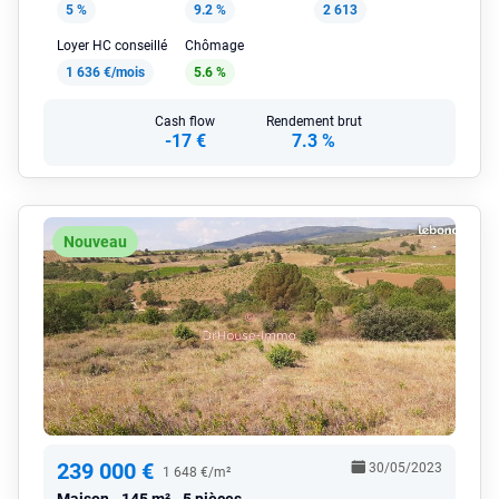
5 %
9.2 %
2 613
Loyer HC conseillé
Chômage
1 636 €/mois
5.6 %
Cash flow
Rendement brut
-17 €
7.3 %
Nouveau
239 000 €
30/05/2023
1 648 €/m²
Maison
145 m² - 5 pièces