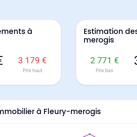
ements à
Estimation de
merogis
€
3 179 €
2 771 €
Prix haut
Prix bas
'immobilier à Fleury-merogis