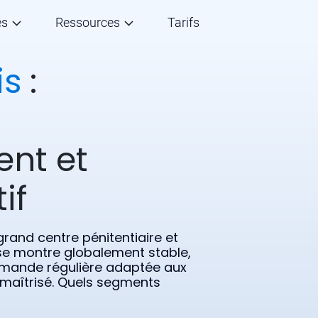
és
Ressources
Tarifs
is
:
ent et
if
rand centre pénitentiaire et
 se montre globalement stable,
emande régulière adaptée aux
 maîtrisé. Quels segments