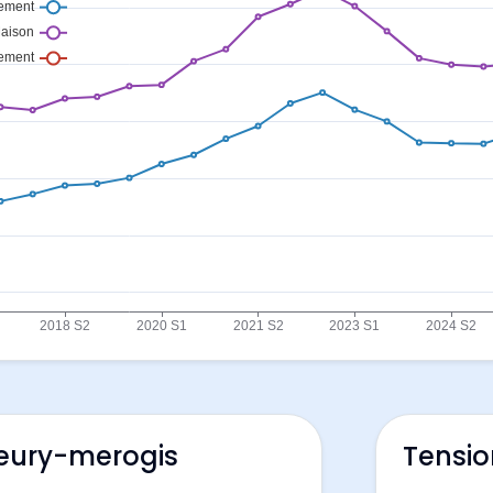
leury-merogis
Tensio