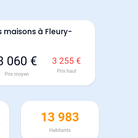
s maisons à Fleury-
3 060 €
3 255 €
Prix haut
Prix moyen
13 983
Habitants