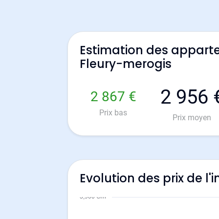
Estimation des appart
Fleury-merogis
2 956 
2 867 €
Prix bas
Prix moyen
Evolution des prix de l