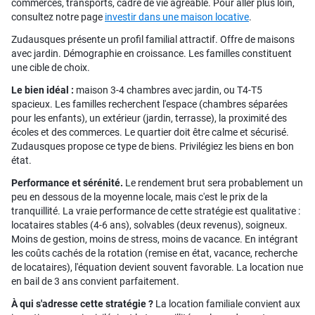
commerces, transports, cadre de vie agréable. Pour aller plus loin,
consultez notre page
investir dans une maison locative
.
Zudausques présente un profil familial attractif. Offre de maisons
avec jardin. Démographie en croissance. Les familles constituent
une cible de choix.
Le bien idéal :
maison 3-4 chambres avec jardin, ou T4-T5
spacieux. Les familles recherchent l'espace (chambres séparées
pour les enfants), un extérieur (jardin, terrasse), la proximité des
écoles et des commerces. Le quartier doit être calme et sécurisé.
Zudausques propose ce type de biens. Privilégiez les biens en bon
état.
Performance et sérénité.
Le rendement brut sera probablement un
peu en dessous de la moyenne locale, mais c'est le prix de la
tranquillité. La vraie performance de cette stratégie est qualitative :
locataires stables (4-6 ans), solvables (deux revenus), soigneux.
Moins de gestion, moins de stress, moins de vacance. En intégrant
les coûts cachés de la rotation (remise en état, vacance, recherche
de locataires), l'équation devient souvent favorable. La location nue
en bail de 3 ans convient parfaitement.
À qui s'adresse cette stratégie ?
La location familiale convient aux