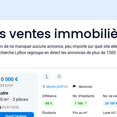
es ventes immobiliè
in de ne manquer aucune annonce, peu importe sur quel site elle 
cherche LyBox regroupe en direct les annonces de plus de 1500 si
10 000 €
33 €/m²
Moulle (62910)
leboncoin
utre
Différence
Nb. d'habitants
Niv. de vi
0 m² - 3 pièces
-83 %
1 166
24 100 
23/07/2026
Étudiants
Prix au m²
Ouvrir l'analyse