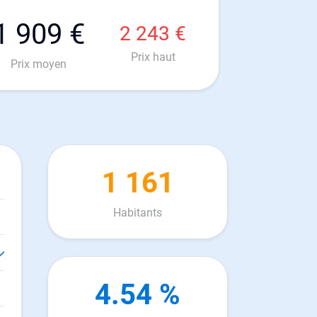
1 909 €
2 243 €
Prix haut
Prix moyen
1 161
Habitants
4.54 %