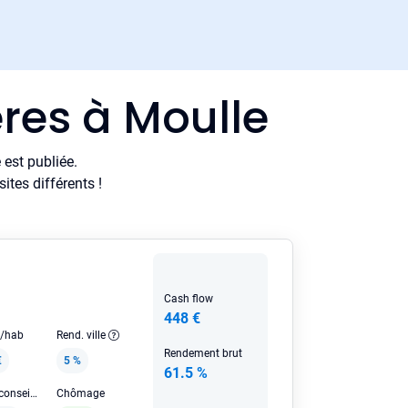
res à Moulle
est publiée.
tes différents !
Cash flow
448 €
e/hab
Rend. ville
Rendement brut
€
5 %
61.5 %
Loyer HC conseillé
Chômage