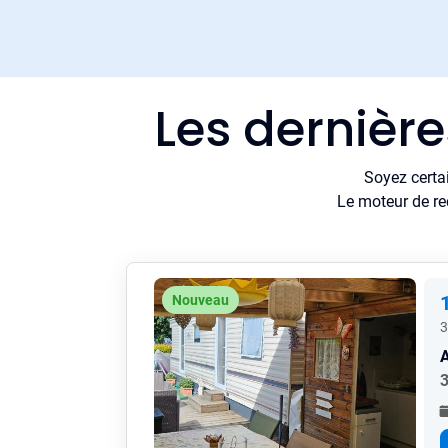
Les dernièr
Soyez certa
Le moteur de re
Nouveau
3
A
3