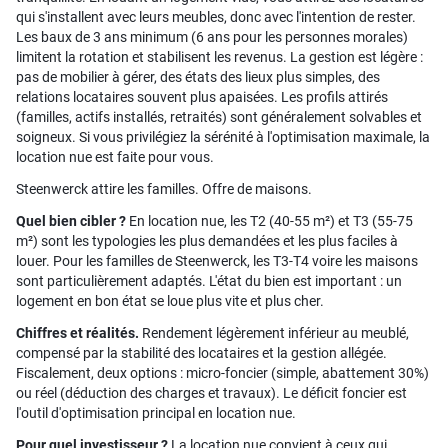
qui s'installent avec leurs meubles, donc avec l'intention de rester.
Les baux de 3 ans minimum (6 ans pour les personnes morales)
limitent la rotation et stabilisent les revenus. La gestion est légère :
pas de mobilier à gérer, des états des lieux plus simples, des
relations locataires souvent plus apaisées. Les profils attirés
(familles, actifs installés, retraités) sont généralement solvables et
soigneux. Si vous privilégiez la sérénité à l'optimisation maximale, la
location nue est faite pour vous.
Steenwerck attire les familles. Offre de maisons.
Quel bien cibler ?
En location nue, les T2 (40-55 m²) et T3 (55-75
m²) sont les typologies les plus demandées et les plus faciles à
louer. Pour les familles de Steenwerck, les T3-T4 voire les maisons
sont particulièrement adaptés. L'état du bien est important : un
logement en bon état se loue plus vite et plus cher.
Chiffres et réalités.
Rendement légèrement inférieur au meublé,
compensé par la stabilité des locataires et la gestion allégée.
Fiscalement, deux options : micro-foncier (simple, abattement 30%)
ou réel (déduction des charges et travaux). Le déficit foncier est
l'outil d'optimisation principal en location nue.
Pour quel investisseur ?
La location nue convient à ceux qui