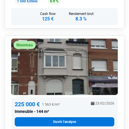
1 500 €/mois
6.9 %
Cash flow
Rendement brut
125 €
8.3 %
Nouveau
225 000 €
23/02/2026
1 563 €/m²
Immeuble
144 m²
Ouvrir l'analyse