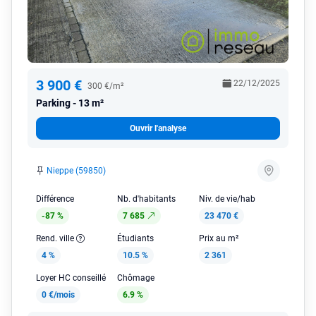
3 900 €
22/12/2025
300 €/m²
Parking
13 m²
Ouvrir l'analyse
Nieppe (59850)
Différence
Nb. d'habitants
Niv. de vie/hab
-87 %
7 685
23 470 €
Rend. ville
Étudiants
Prix au m²
4 %
10.5 %
2 361
Loyer HC conseillé
Chômage
0 €/mois
6.9 %