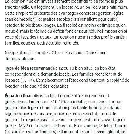
La location nue est l'investissement locatif dans sa forme la plus
traditionnelle. Un logement, un locataire, un bail de 3 ans minimum.
Cette simplicité présente des avantages concrets : gestion légère
(pas de mobilier), locataires stables (ils s'installent pour durer),
rotation faible (baux longs). La fiscalité est moins optimisée qu'en
meublé, mais le régime du déficit foncier peut réduire l'imposition si
vous réalisez des travaux. La location nue attire des profils variés :
familles, couples, actifs établis, retraités.
Nieppe attire les familles. Offre de maisons. Croissance
démographique.
Type de bien recommandé :
T2 ou T3 bien situé, en bon état,
correspondant à la demande locale. Les familles recherchent de
l'espace (T3-T4). L'emplacement et l'état conditionnent la rapidité de
location et la qualité des locataires.
Équation financière.
La location nue offre un rendement
généralement inférieur de 10-15% au meublé, compensé par une
gestion plus légère et une rotation plus faible. Moins de rotation
signifie moins de vacance, moins de remise en état, moins de
gestion. Le régime fiscal (revenus fonciers) est moins avantageux
que le LMNP en l'absence de travaux. En revanche, le déficit foncier
(travaux > revenus fonciers) est imputable sur le revenu global, ce