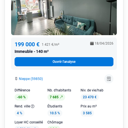
199 000 €
18/04/2026
1 421 €/m²
Immeuble
140 m²
Ouvrir l'analyse
Nieppe (59850)
Différence
Nb. d'habitants
Niv. de vie/hab
-60 %
7 685
23 470 €
Rend. ville
Étudiants
Prix au m²
4 %
10.5 %
3 585
Loyer HC conseillé
Chômage