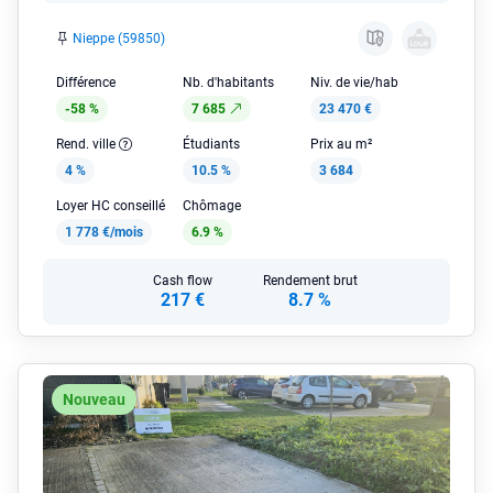
Nieppe (59850)
Différence
Nb. d'habitants
Niv. de vie/hab
-58 %
7 685
23 470 €
Rend. ville
Étudiants
Prix au m²
4 %
10.5 %
3 684
Loyer HC conseillé
Chômage
1 778 €/mois
6.9 %
Cash flow
Rendement brut
217 €
8.7 %
Nouveau