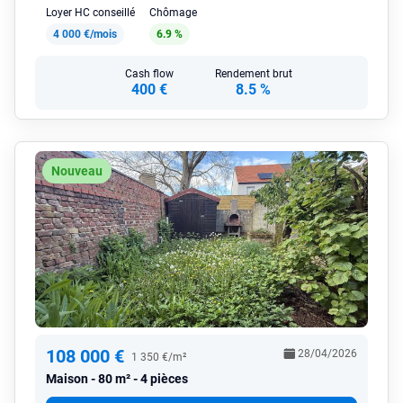
Loyer HC conseillé
Chômage
4 000 €/mois
6.9 %
Cash flow
Rendement brut
400 €
8.5 %
Nouveau
108 000 €
28/04/2026
1 350 €/m²
Maison
80 m² - 4 pièces