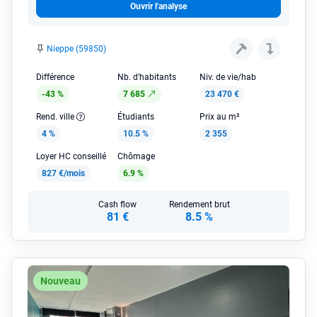
Ouvrir l'analyse
Nieppe (59850)
Différence
Nb. d'habitants
Niv. de vie/hab
-43 %
7 685
23 470 €
Rend. ville
Étudiants
Prix au m²
4 %
10.5 %
2 355
Loyer HC conseillé
Chômage
827 €/mois
6.9 %
Cash flow
Rendement brut
81 €
8.5 %
Nouveau