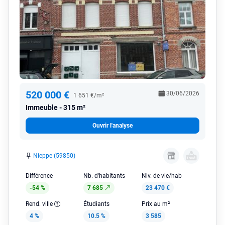
520 000 €
30/06/2026
1 651 €/m²
Immeuble
315 m²
Ouvrir l'analyse
Nieppe (59850)
Différence
Nb. d'habitants
Niv. de vie/hab
-54 %
7 685
23 470 €
Rend. ville
Étudiants
Prix au m²
4 %
10.5 %
3 585