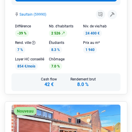
Saultain (59990)
Différence
Nb. d'habitants
Niv. de vie/hab
-39 %
2 526
24 400 €
Rend. ville
Étudiants
Prix au m²
7 %
8.3 %
1 940
Loyer HC conseillé
Chômage
854 €/mois
7.0 %
Cash flow
Rendement brut
42 €
8.0 %
Nouveau