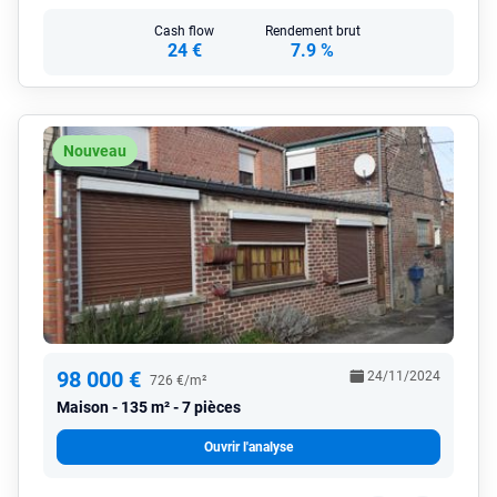
Cash flow
Rendement brut
24 €
7.9 %
Nouveau
98 000 €
24/11/2024
726 €/m²
Maison
135 m² - 7 pièces
Ouvrir l'analyse