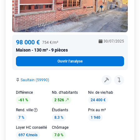
98 000 €
30/07/2025
754 €/m²
Maison
130 m² - 9 pièces
Ouvrir l'analyse
Saultain (59990)
Différence
Nb. d'habitants
Niv. de vie/hab
-61 %
2 526
24 400 €
Rend. ville
Étudiants
Prix au m²
7 %
8.3 %
1 940
Loyer HC conseillé
Chômage
697 €/mois
7.0 %