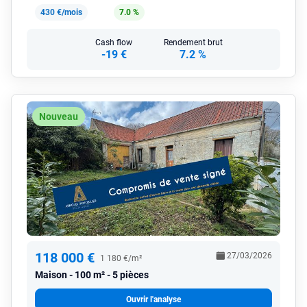
430 €/mois
7.0 %
Cash flow
Rendement brut
-19 €
7.2 %
Nouveau
118 000 €
27/03/2026
1 180 €/m²
Maison
100 m² - 5 pièces
Ouvrir l'analyse