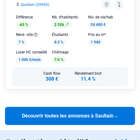
Saultain (59990)
Différence
Nb. d'habitants
Niv. de vie/hab
-63 %
2 526
24 400 €
Rend. ville
Étudiants
Prix au m²
7 %
8.3 %
1 940
Loyer HC conseillé
Chômage
1 006 €/mois
7.0 %
Cash flow
Rendement brut
308 €
11.4 %
Découvrir toutes les annonces à Saultain
→