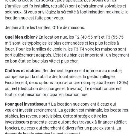
relations locataires souvent plus apaisées. Les profils attirés
(familles, actifs installés, retraités) sont généralement solvables et
soigneux. Si vous privilégiez la sérénité à l'optimisation maximale, la
location nue est faite pour vous.
Jenlain attire les familles. Offre de maisons.
Quel bien cibler ?
En location nue, les T2 (40-55 m²) et T3 (55-75
m²) sont les typologies les plus demandées et les plus faciles à
louer. Pour les familles de Jenlain, les T3-T4 voire les maisons sont
particulièrement adaptés. L'état du bien est important : un logement
en bon état se loue plus vite et plus cher.
Chiffres et réalités.
Rendement légèrement inférieur au meublé,
compensé par la stabilité des locataires et la gestion allégée.
Fiscalement, deux options : micro-foncier (simple, abattement 30%)
ou réel (déduction des charges et travaux). Le déficit foncier est
l'outil d'optimisation principal en location nue.
Pour quel investisseur ?
La location nue convient à ceux qui
veulent investir sereinement. La gestion est minimale, les locataires
stables, les revenus prévisibles. Cette stratégie attire les
investisseurs prudents, ceux qui ont des travaux à financer (déficit
foncier), ou ceux qui cherchent à diversifier un parc existant. La