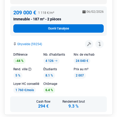
209 000 €
06/02/2026
1 118 €/m²
Immeuble
187 m² - 2 pièces
Ouvrir l'analyse
Ghyvelde (59254)
Différence
Nb. d'habitants
Niv. de vie/hab
-44 %
4 126
24 040 €
Rend. ville
Étudiants
Prix au m²
5 %
8.1 %
2 007
Loyer HC conseillé
Chômage
1 760 €/mois
6.4 %
Cash flow
Rendement brut
294 €
9.3 %