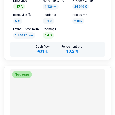
Différence
Nb. d'habitants
Niv. de vie/hab
-47 %
4 126
24 040 €
Rend. ville
Étudiants
Prix au m²
5 %
8.1 %
2 007
Loyer HC conseillé
Chômage
1 840 €/mois
6.4 %
Cash flow
Rendement brut
431 €
10.2 %
Nouveau