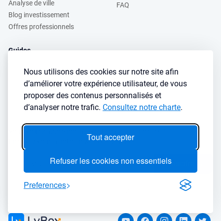
Analyse de ville
FAQ
Blog investissement
Offres professionnels
Guides
Stratégie de location
Finance de l'immobilier
Nous utilisons des cookies sur notre site afin
Guide immobilier
Crédit immobilier
d’améliorer votre expérience utilisateur, de vous
Gestion locative
Simulateurs immobilier
proposer des contenus personnalisés et
Fiscalité immobilière
Lybox vs DVF
d’analyser notre trafic.
Consultez notre charte
.
Vous voulez apprendre à investir dans l’immobilier ?
Tout accepter
Inscrivez vous à notre newsletter gratuite :
Refuser les cookies non essentiels
S'inscrire
→
Preferences
Le seul outil qu’il vous faut pour trouvez des biens rentables sans
sacrifier votre temps libre