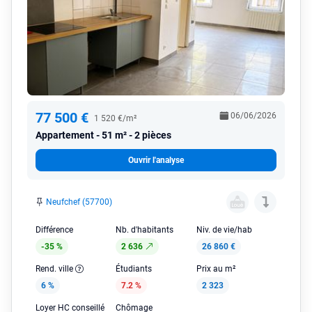
77 500 €
06/06/2026
1 520 €/m²
Appartement
51 m² - 2 pièces
Ouvrir l'analyse
Neufchef (57700)
Différence
Nb. d'habitants
Niv. de vie/hab
-35 %
2 636
26 860 €
Rend. ville
Étudiants
Prix au m²
6 %
7.2 %
2 323
Loyer HC conseillé
Chômage