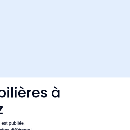
ilières à
z
est publiée.