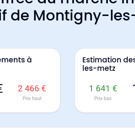
if de Montigny-le
ements à
Estimation de
les-metz
€
2 466 €
1 641 €
Prix haut
Prix bas