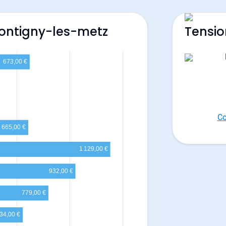
Montigny-les-metz
Tensio
Co