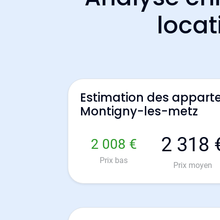
locat
Estimation des appart
Montigny-les-metz
2 318 
2 008 €
Prix bas
Prix moyen