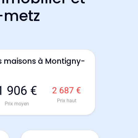
s-metz
s maisons à Montigny-
1 906 €
2 687 €
Prix haut
Prix moyen