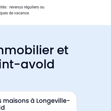
tés : revenus réguliers ou
sques de vacance.
mmobilier et
aint-avold
s maisons à Longeville-
ld