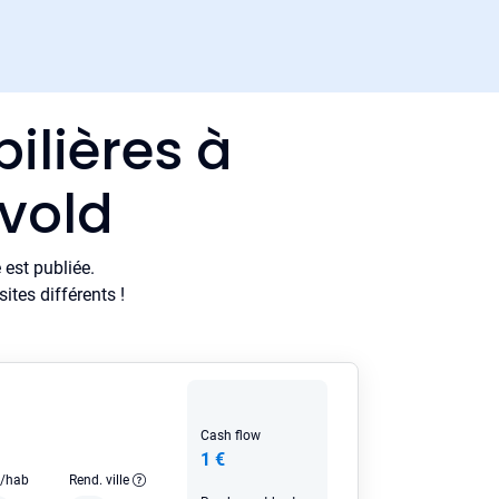
ilières à
avold
est publiée.
tes différents !
Cash flow
1 €
e/hab
Rend. ville