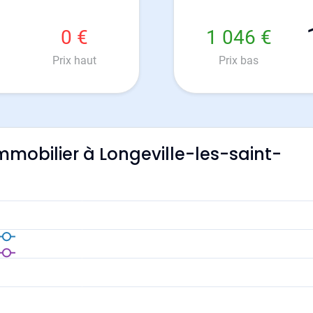
0 €
1 046 €
Prix haut
Prix bas
immobilier à Longeville-les-saint-