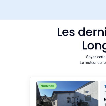
Les dern
Long
Soyez certa
Le moteur de re
Nouveau
7
1