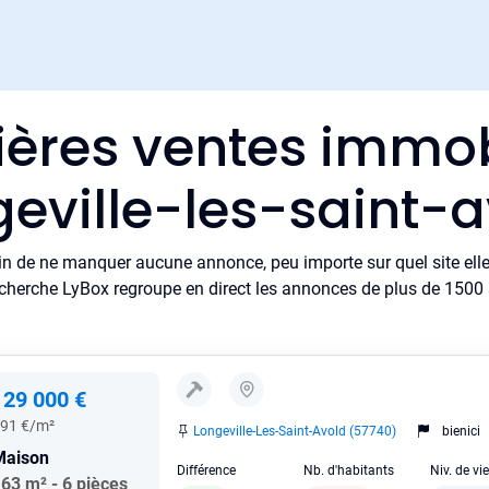
ières ventes immob
eville-les-saint-
in de ne manquer aucune annonce, peu importe sur quel site elle 
cherche LyBox regroupe en direct les annonces de plus de 1500 si
129 000 €
91 €/m²
Longeville-Les-Saint-Avold (57740)
bienici
Maison
Différence
Nb. d'habitants
Niv. de vi
63 m² - 6 pièces