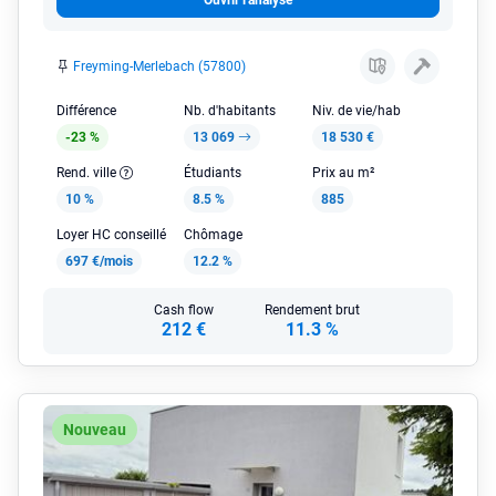
Ouvrir l'analyse
Freyming-Merlebach (57800)
Différence
Nb. d'habitants
Niv. de vie/hab
-23 %
13 069
18 530 €
Rend. ville
Étudiants
Prix au m²
10 %
8.5 %
885
Loyer HC conseillé
Chômage
697 €/mois
12.2 %
Cash flow
Rendement brut
212 €
11.3 %
Nouveau