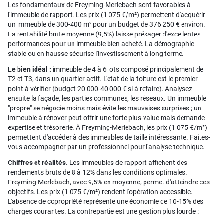
Les fondamentaux de Freyming-Merlebach sont favorables à
l'immeuble de rapport. Les prix (1 075 €/m²) permettent d'acquérir
un immeuble de 300-400 m² pour un budget de 376 250 € environ.
La rentabilité brute moyenne (9,5%) laisse présager d'excellentes
performances pour un immeuble bien acheté. La démographie
stable ou en hausse sécurise l'investissement à long terme.
Le bien idéal :
immeuble de 4 à 6 lots composé principalement de
T2 et T3, dans un quartier actif. L'état de la toiture est le premier
point à vérifier (budget 20 000-40 000 € si à refaire). Analysez
ensuite la façade, les parties communes, les réseaux. Un immeuble
"propre" se négocie moins mais évite les mauvaises surprises ; un
immeuble à rénover peut offrir une forte plus-value mais demande
expertise et trésorerie. À Freyming-Merlebach, les prix (1 075 €/m²)
permettent d'accéder à des immeubles de taille intéressante. Faites-
vous accompagner par un professionnel pour l'analyse technique.
Chiffres et réalités.
Les immeubles de rapport affichent des
rendements bruts de 8 à 12% dans les conditions optimales.
Freyming-Merlebach, avec 9,5% en moyenne, permet d'atteindre ces
objectifs. Les prix (1 075 €/m²) rendent l'opération accessible.
L'absence de copropriété représente une économie de 10-15% des
charges courantes. La contrepartie est une gestion plus lourde :