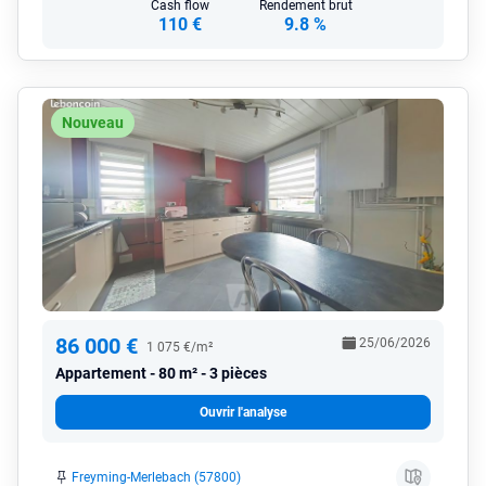
Cash flow
Rendement brut
110 €
9.8 %
Nouveau
86 000 €
25/06/2026
1 075 €/m²
Appartement
80 m² - 3 pièces
Ouvrir l'analyse
Freyming-Merlebach (57800)