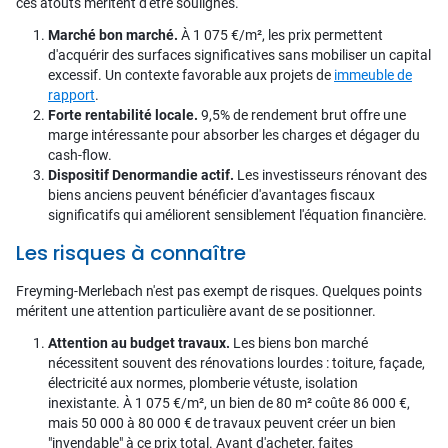
ces atouts méritent d'être soulignés.
Marché bon marché.
À 1 075 €/m², les prix permettent
d'acquérir des surfaces significatives sans mobiliser un capital
excessif. Un contexte favorable aux projets de
immeuble de
rapport
.
Forte rentabilité locale.
9,5% de rendement brut offre une
marge intéressante pour absorber les charges et dégager du
cash-flow.
Dispositif Denormandie actif.
Les investisseurs rénovant des
biens anciens peuvent bénéficier d'avantages fiscaux
significatifs qui améliorent sensiblement l'équation financière.
Les risques à connaître
Freyming-Merlebach n'est pas exempt de risques. Quelques points
méritent une attention particulière avant de se positionner.
Attention au budget travaux.
Les biens bon marché
nécessitent souvent des rénovations lourdes : toiture, façade,
électricité aux normes, plomberie vétuste, isolation
inexistante. À 1 075 €/m², un bien de 80 m² coûte 86 000 €,
mais 50 000 à 80 000 € de travaux peuvent créer un bien
"invendable" à ce prix total. Avant d'acheter, faites