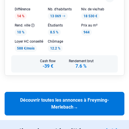
Différence
Nb. d'habitants
Niv. de vie/hab
14 %
13 069
18 530 €
Rend. ville
Étudiants
Prix au m²
10 %
8.5 %
944
Loyer HC conseillé
Chômage
588 €/mois
12.2 %
Cash flow
Rendement brut
-39 €
7.6 %
Découvrir toutes les annonces à Freyming-
Merlebach
→