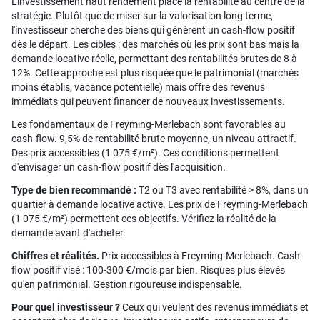
L'investissement haut rendement place la rentabilité au centre de la
stratégie. Plutôt que de miser sur la valorisation long terme,
l'investisseur cherche des biens qui génèrent un cash-flow positif
dès le départ. Les cibles : des marchés où les prix sont bas mais la
demande locative réelle, permettant des rentabilités brutes de 8 à
12%. Cette approche est plus risquée que le patrimonial (marchés
moins établis, vacance potentielle) mais offre des revenus
immédiats qui peuvent financer de nouveaux investissements.
Les fondamentaux de Freyming-Merlebach sont favorables au
cash-flow. 9,5% de rentabilité brute moyenne, un niveau attractif.
Des prix accessibles (1 075 €/m²). Ces conditions permettent
d'envisager un cash-flow positif dès l'acquisition.
Type de bien recommandé :
T2 ou T3 avec rentabilité > 8%, dans un
quartier à demande locative active. Les prix de Freyming-Merlebach
(1 075 €/m²) permettent ces objectifs. Vérifiez la réalité de la
demande avant d'acheter.
Chiffres et réalités.
Prix accessibles à Freyming-Merlebach. Cash-
flow positif visé : 100-300 €/mois par bien. Risques plus élevés
qu'en patrimonial. Gestion rigoureuse indispensable.
Pour quel investisseur ?
Ceux qui veulent des revenus immédiats et