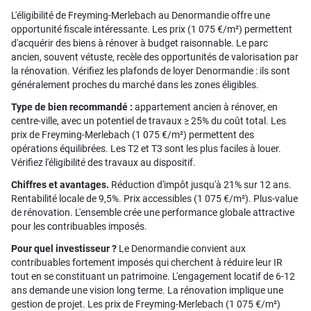
L'éligibilité de Freyming-Merlebach au Denormandie offre une
opportunité fiscale intéressante. Les prix (1 075 €/m²) permettent
d'acquérir des biens à rénover à budget raisonnable. Le parc
ancien, souvent vétuste, recèle des opportunités de valorisation par
la rénovation. Vérifiez les plafonds de loyer Denormandie : ils sont
généralement proches du marché dans les zones éligibles.
Type de bien recommandé :
appartement ancien à rénover, en
centre-ville, avec un potentiel de travaux ≥ 25% du coût total. Les
prix de Freyming-Merlebach (1 075 €/m²) permettent des
opérations équilibrées. Les T2 et T3 sont les plus faciles à louer.
Vérifiez l'éligibilité des travaux au dispositif.
Chiffres et avantages.
Réduction d'impôt jusqu'à 21% sur 12 ans.
Rentabilité locale de 9,5%. Prix accessibles (1 075 €/m²). Plus-value
de rénovation. L'ensemble crée une performance globale attractive
pour les contribuables imposés.
Pour quel investisseur ?
Le Denormandie convient aux
contribuables fortement imposés qui cherchent à réduire leur IR
tout en se constituant un patrimoine. L'engagement locatif de 6-12
ans demande une vision long terme. La rénovation implique une
gestion de projet. Les prix de Freyming-Merlebach (1 075 €/m²)