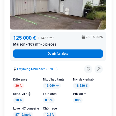
125 000 €
23/07/2026
1 147 €/m²
Maison
109 m² - 5 pièces
Ouvrir l'analyse
Freyming-Merlebach (57800)
Différence
Nb. d'habitants
Niv. de vie/hab
30 %
13 069
18 530 €
Rend. ville
Étudiants
Prix au m²
10 %
8.5 %
885
Loyer HC conseillé
Chômage
871 €/mois
12.2 %