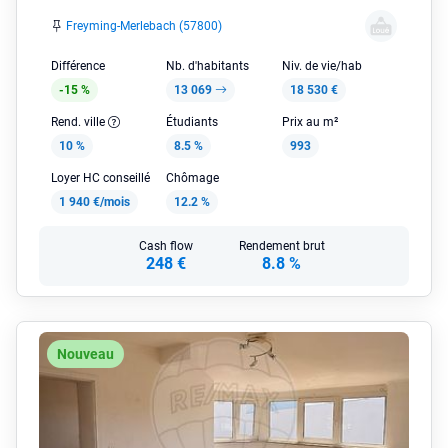
Freyming-Merlebach (57800)
Différence
Nb. d'habitants
Niv. de vie/hab
-15 %
13 069
18 530 €
Rend. ville
Étudiants
Prix au m²
10 %
8.5 %
993
Loyer HC conseillé
Chômage
1 940 €/mois
12.2 %
Cash flow
Rendement brut
248 €
8.8 %
Nouveau