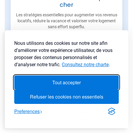
cher
Les stratégies essentielles pour augmenter vos revenus
locatifs, réduire la vacance et valoriser votre logement
sans effort superflu.
Lire l'article
→
Nous utilisons des cookies sur notre site afin
d’améliorer votre expérience utilisateur, de vous
proposer des contenus personnalisés et
d’analyser notre trafic.
Consultez notre charte
.
Les stratégies présentées correspondent aux approches qui nous
semblent les plus pertinentes pour Freyming-Merlebach, compte
Tout accepter
tenu des données dont nous disposons. Mais un investissement
réussi dépend aussi de facteurs que seule une analyse terrain peut
révéler : état réel des biens, dynamique de quartier, qualité des
Refuser les cookies non essentiels
copropriétés, évolutions urbaines en cours. Ces recommandations
constituent un point de départ pour orienter vos recherches, pas
Preferences
une conclusion définitive. Votre propre analyse et
l'accompagnement de professionnels locaux restent indispensables
avant toute décision d'achat.