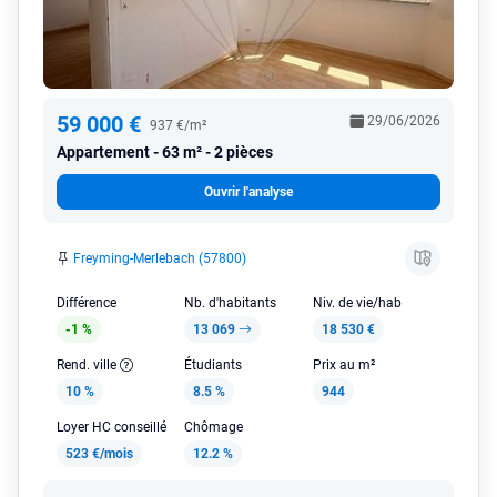
59 000 €
29/06/2026
937 €/m²
Appartement
63 m² - 2 pièces
Ouvrir l'analyse
Freyming-Merlebach (57800)
Différence
Nb. d'habitants
Niv. de vie/hab
-1 %
13 069
18 530 €
Rend. ville
Étudiants
Prix au m²
10 %
8.5 %
944
Loyer HC conseillé
Chômage
523 €/mois
12.2 %