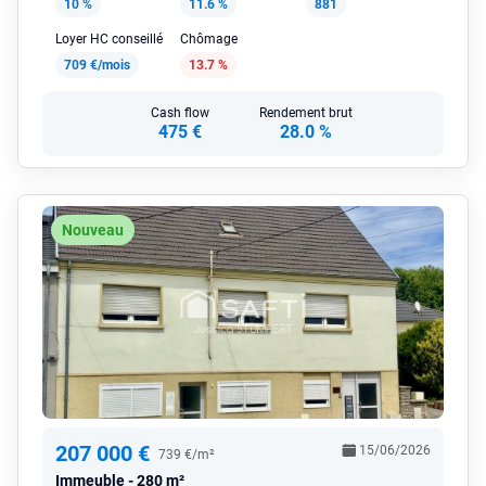
10 %
11.6 %
881
Loyer HC conseillé
Chômage
709 €/mois
13.7 %
Cash flow
Rendement brut
475 €
28.0 %
Nouveau
207 000 €
15/06/2026
739 €/m²
Immeuble
280 m²