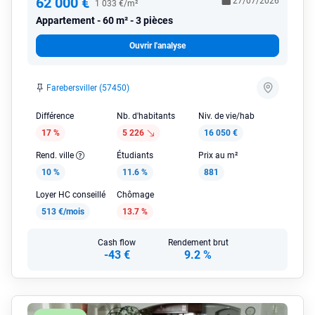
62 000 €
27/07/2026
1 033 €/m²
Appartement
60 m² - 3 pièces
Ouvrir l'analyse
Farebersviller (57450)
Différence
Nb. d'habitants
Niv. de vie/hab
17 %
5 226
16 050 €
Rend. ville
Étudiants
Prix au m²
10 %
11.6 %
881
Loyer HC conseillé
Chômage
513 €/mois
13.7 %
Cash flow
Rendement brut
-43 €
9.2 %