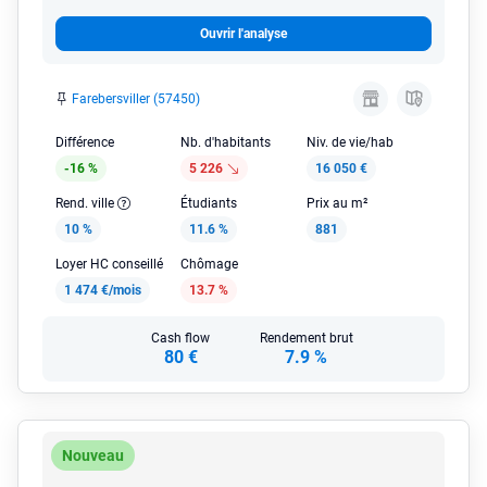
Ouvrir l'analyse
Farebersviller (57450)
Différence
Nb. d'habitants
Niv. de vie/hab
-16 %
5 226
16 050 €
Rend. ville
Étudiants
Prix au m²
10 %
11.6 %
881
Loyer HC conseillé
Chômage
1 474 €/mois
13.7 %
Cash flow
Rendement brut
80 €
7.9 %
Nouveau