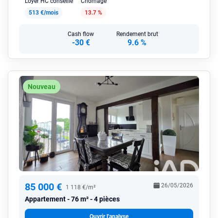
Loyer HC conseillé
Chômage
513 €/mois
13.7 %
Cash flow
Rendement brut
-30 €
9.6 %
Nouveau
85 000 €
26/05/2026
1 118 €/m²
Appartement
76 m² - 4 pièces
Ouvrir l'analyse