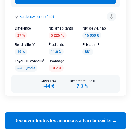
Farebersviller (57450)
Différence
Nb. d'habitants
Niv. de vie/hab
27 %
5 226
16 050 €
Rend. ville
Étudiants
Prix au m²
10 %
11.6 %
881
Loyer HC conseillé
Chômage
558 €/mois
13.7 %
Cash flow
Rendement brut
-44 €
7.3 %
Découvrir toutes les annonces à Farebersviller
→