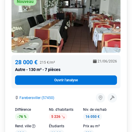
Nouveau
28 000 €
21/06/2026
215 €/m²
Autre
130 m² - 7 pièces
Ouvrir l'analyse
Farebersviller (57450)
Différence
Nb. d'habitants
Niv. de vie/hab
-76 %
5 226
16 050 €
Rend. ville
Étudiants
Prix au m²