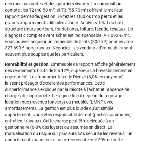
des rues passantes et des quartiers vivants. La composition
compte : les T2 (40-50 m²) et T3 (55-70 m²) offrent le meilleur
rapport demande/gestion. Évitez les studios trop petits et les
grands appartements difficiles à louer. Analysez l'état du bâti :
structure (murs porteurs, fondations), toiture, façade, réseaux. Un
diagnostic complet avant achat est indispensable. À 1 092 €/m²,
vous pouvez acquérir un immeuble de 5 lots (300 m²) pour environ
327 690 € hors travaux. Négociez : les vendeurs d'immeubles sont
souvent plus souples que les particuliers.
Rentabilité et gestion.
L'immeuble de rapport affiche généralement
des rendements bruts de 8 à 12%, supérieurs à l'investissement en
copropriété. Les fondamentaux de Dieuze (8,0% en moyenne)
laissent présager d'excellentes performances. Cette
surperformance s'explique par la décote à l'achat et l'absence de
charges de copropriété. Le régime fiscal dépend du montage :
location nue (revenus fonciers) ou meublée (LMNP avec
amortissement). La gestion est plus lourde qu'un simple
appartement : vous êtes responsable de tout (parties communes,
entretien, travaux). Cette charge peut être déléguée à un
gestionnaire (6-8% des loyers) ou assumée en direct. La
mutualisation du risque sur plusieurs lots sécurise les revenus : un
appartement vacant sur cinq ne représente que 20% de perte.