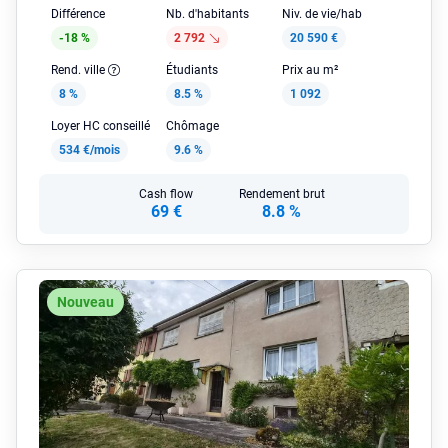
Différence
Nb. d'habitants
Niv. de vie/hab
-18 %
2 792
20 590 €
Rend. ville
Étudiants
Prix au m²
8 %
8.5 %
1 092
Loyer HC conseillé
Chômage
534 €/mois
9.6 %
Cash flow
Rendement brut
69 €
8.8 %
Nouveau