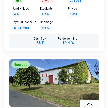
-20 %
2 792
20 590 €
Rend. ville
Étudiants
Prix au m²
8 %
8.5 %
1 092
Loyer HC conseillé
Chômage
518 €/mois
9.6 %
Cash flow
Rendement brut
66 €
10.4 %
Nouveau