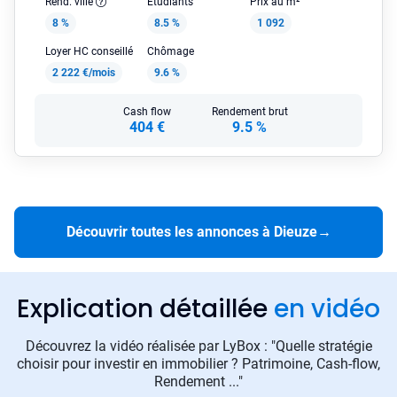
Rend. ville
Étudiants
Prix au m²
8 %
8.5 %
1 092
Loyer HC conseillé
Chômage
2 222 €/mois
9.6 %
Cash flow
Rendement brut
404 €
9.5 %
Découvrir toutes les annonces à Dieuze
→
Explication détaillée
en vidéo
Découvrez la vidéo réalisée par LyBox : "Quelle stratégie
choisir pour investir en immobilier ? Patrimoine, Cash-flow,
Rendement ..."