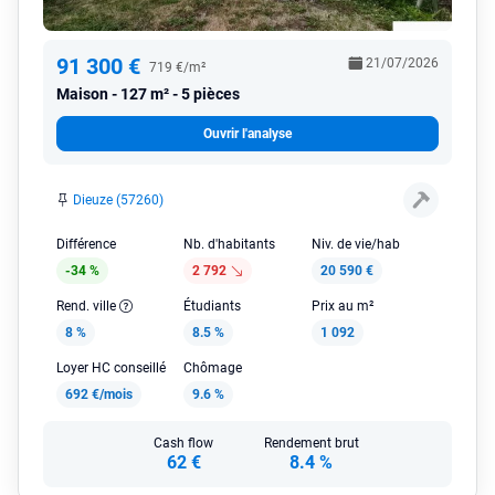
91 300 €
21/07/2026
719 €/m²
Maison
127 m² - 5 pièces
Ouvrir l'analyse
Dieuze (57260)
Différence
Nb. d'habitants
Niv. de vie/hab
-34 %
2 792
20 590 €
Rend. ville
Étudiants
Prix au m²
8 %
8.5 %
1 092
Loyer HC conseillé
Chômage
692 €/mois
9.6 %
Cash flow
Rendement brut
62 €
8.4 %