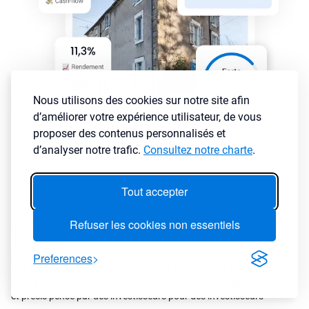
Nous utilisons des cookies sur notre site afin
d’améliorer votre expérience utilisateur, de vous
proposer des contenus personnalisés et
d’analyser notre trafic.
Consultez notre charte
.
Tout accepter
Refuser les cookies non essentiels
Comment sélectionner les annonces immobilières rentables
rapidement ?
Preferences
Notre moteur de recherche immobilier vous permet de cibler
rapidement les meilleures opportunités grâce à des filtres puissants
et précis pensé par des investisseurs pour des investisseurs