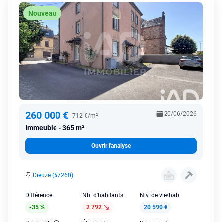
Nouveau
260 000 €
20/06/2026
712 €/m²
Immeuble
365 m²
Ouvrir l'analyse
Dieuze (57260)
Différence
Nb. d'habitants
Niv. de vie/hab
-35 %
2 792
20 590 €