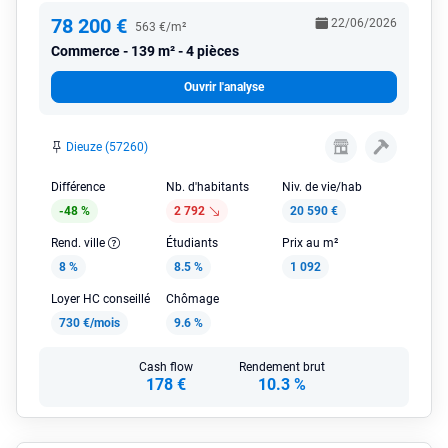
78 200 €
22/06/2026
563 €/m²
Commerce
139 m² - 4 pièces
Ouvrir l'analyse
Dieuze (57260)
Différence
Nb. d'habitants
Niv. de vie/hab
-48 %
2 792
20 590 €
Rend. ville
Étudiants
Prix au m²
8 %
8.5 %
1 092
Loyer HC conseillé
Chômage
730 €/mois
9.6 %
Cash flow
Rendement brut
178 €
10.3 %