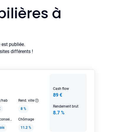
ilières à
est publiée.
tes différents !
Cash flow
89 €
e/hab
Rend. ville
Rendement brut
€
8 %
8.7 %
Loyer HC conseillé
Chômage
ois
11.2 %