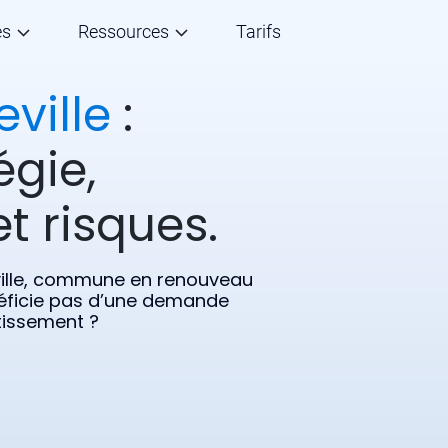
és
Ressources
Tarifs
ville
:
égie,
t risques.
éville, commune en renouveau
éficie pas d’une demande
tissement ?