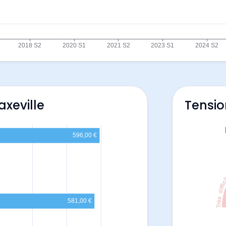
axeville
Tensio