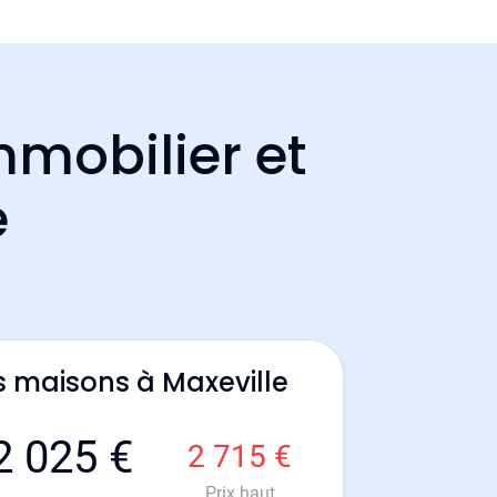
mmobilier et
e
s maisons à Maxeville
2 025 €
2 715 €
Prix haut