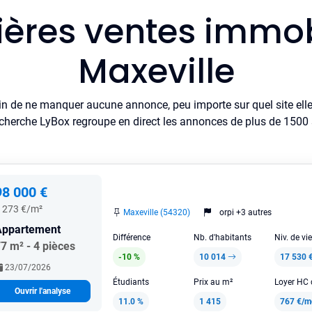
ières ventes immob
Maxeville
in de ne manquer aucune annonce, peu importe sur quel site elle 
cherche LyBox regroupe en direct les annonces de plus de 1500 si
98 000 €
 273 €/m²
Maxeville (54320)
orpi +3 autres
Appartement
Différence
Nb. d'habitants
Niv. de vi
7 m² - 4 pièces
-10 %
10 014
17 530 
23/07/2026
Étudiants
Prix au m²
Ouvrir l'analyse
11.0 %
1 415
767 €/m