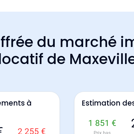
ffrée du marché i
locatif de Maxevill
ements à
Estimation de
1 851 €
€
2 255 €
Prix bas