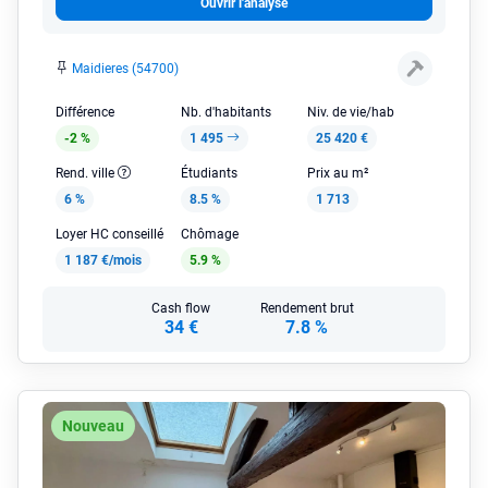
Ouvrir l'analyse
Maidieres (54700)
Différence
Nb. d'habitants
Niv. de vie/hab
-2 %
1 495
25 420 €
Rend. ville
Étudiants
Prix au m²
6 %
8.5 %
1 713
Loyer HC conseillé
Chômage
1 187 €/mois
5.9 %
Cash flow
Rendement brut
34 €
7.8 %
Nouveau