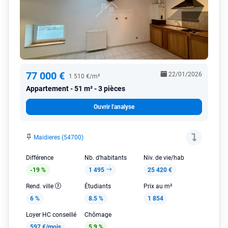
77 000 €
22/01/2026
1 510 €/m²
Appartement
51 m² - 3 pièces
Ouvrir l'analyse
Maidieres (54700)
Différence
Nb. d'habitants
Niv. de vie/hab
-19 %
1 495
25 420 €
Rend. ville
Étudiants
Prix au m²
6 %
8.5 %
1 854
Loyer HC conseillé
Chômage
597 €/mois
5.9 %