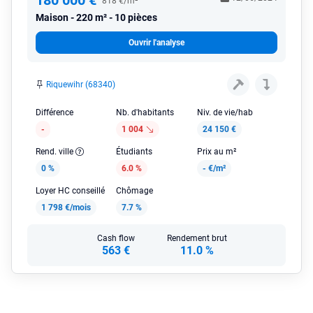
180 000 €
818 €/m²
Maison
220 m² - 10 pièces
Ouvrir l'analyse
Riquewihr (68340)
Différence
Nb. d'habitants
Niv. de vie/hab
-
1 004
24 150 €
Rend. ville
Étudiants
Prix au m²
0 %
6.0 %
-
€/m²
Loyer HC conseillé
Chômage
1 798 €/mois
7.7 %
Cash flow
Rendement brut
563 €
11.0 %