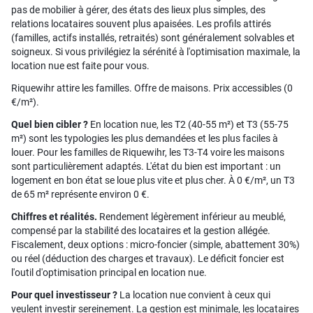
pas de mobilier à gérer, des états des lieux plus simples, des
relations locataires souvent plus apaisées. Les profils attirés
(familles, actifs installés, retraités) sont généralement solvables et
soigneux. Si vous privilégiez la sérénité à l'optimisation maximale, la
location nue est faite pour vous.
Riquewihr attire les familles. Offre de maisons. Prix accessibles (0
€/m²).
Quel bien cibler ?
En location nue, les T2 (40-55 m²) et T3 (55-75
m²) sont les typologies les plus demandées et les plus faciles à
louer. Pour les familles de Riquewihr, les T3-T4 voire les maisons
sont particulièrement adaptés. L'état du bien est important : un
logement en bon état se loue plus vite et plus cher. À 0 €/m², un T3
de 65 m² représente environ 0 €.
Chiffres et réalités.
Rendement légèrement inférieur au meublé,
compensé par la stabilité des locataires et la gestion allégée.
Fiscalement, deux options : micro-foncier (simple, abattement 30%)
ou réel (déduction des charges et travaux). Le déficit foncier est
l'outil d'optimisation principal en location nue.
Pour quel investisseur ?
La location nue convient à ceux qui
veulent investir sereinement. La gestion est minimale, les locataires