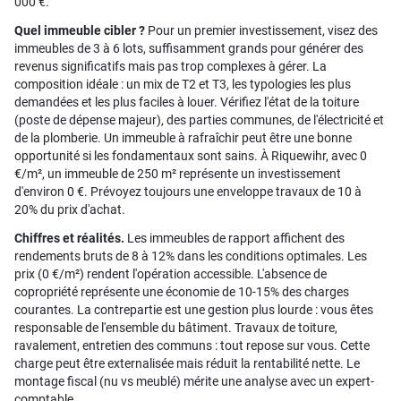
000 €.
Quel immeuble cibler ?
Pour un premier investissement, visez des
immeubles de 3 à 6 lots, suffisamment grands pour générer des
revenus significatifs mais pas trop complexes à gérer. La
composition idéale : un mix de T2 et T3, les typologies les plus
demandées et les plus faciles à louer. Vérifiez l'état de la toiture
(poste de dépense majeur), des parties communes, de l'électricité et
de la plomberie. Un immeuble à rafraîchir peut être une bonne
opportunité si les fondamentaux sont sains. À Riquewihr, avec 0
€/m², un immeuble de 250 m² représente un investissement
d'environ 0 €. Prévoyez toujours une enveloppe travaux de 10 à
20% du prix d'achat.
Chiffres et réalités.
Les immeubles de rapport affichent des
rendements bruts de 8 à 12% dans les conditions optimales. Les
prix (0 €/m²) rendent l'opération accessible. L'absence de
copropriété représente une économie de 10-15% des charges
courantes. La contrepartie est une gestion plus lourde : vous êtes
responsable de l'ensemble du bâtiment. Travaux de toiture,
ravalement, entretien des communs : tout repose sur vous. Cette
charge peut être externalisée mais réduit la rentabilité nette. Le
montage fiscal (nu vs meublé) mérite une analyse avec un expert-
comptable.