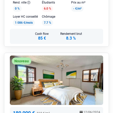
Rend. ville
Étudiants
Prix au m²
0 %
6.0 %
-
€/m²
Loyer HC conseillé
Chômage
1 086 €/mois
7.7 %
Cash flow
Rendement brut
85 €
8.3 %
Nouveau
12/06/2024