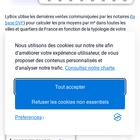
LyBox utilise les dernières ventes communiquées par les notaires (
la
base DVF
) pour calculer les prix moyens par m² dans toutes les
villes et quartiers de France en fonction de la typologie de votre
bien.
Nous utilisons des cookies sur notre site afin
Pour investir dans une ville ou dans un secteur en particulier, il est
d’améliorer votre expérience utilisateur, de vous
important de connaître le marché immobilier de la ville. Grâce à
proposer des contenus personnalisés et
LyBox, vous pouvez analyser rapidement les prix au m² de la ville et
leur évolution dans le temps. Dans les grandes villes et metropoles,
d’analyser notre trafic.
Consultez notre charte
.
l'analyse des prix immobiliers est faite par quartiers et Iris.
Tout accepter
Refuser les cookies non essentiels
Calcul et estimation des
loyers
Preferences