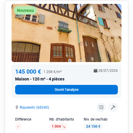
Nouveau
145 000 €
28/07/2026
1 208 €/m²
Maison
120 m² - 4 pièces
Ouvrir l'analyse
Riquewihr (68340)
Différence
Nb. d'habitants
Niv. de vie/hab
-
1 004
24 150 €