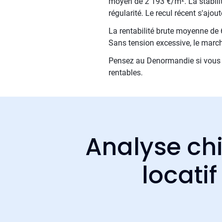
moyen de 2 193 €/m². La stabilité
régularité. Le recul récent s'ajo
La rentabilité brute moyenne de 6
Sans tension excessive, le march
Pensez au Denormandie si vous e
rentables.
Analyse chi
locati