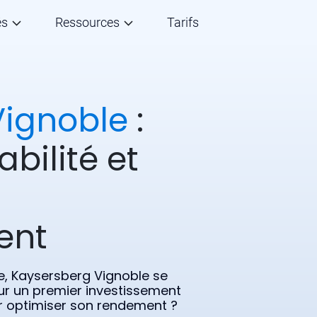
és
Ressources
Tarifs
Vignoble
:
abilité et
ent
e, Kaysersberg Vignoble se
ur un premier investissement
our optimiser son rendement ?