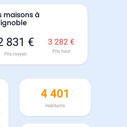
s maisons à
Vignoble
2 831 €
3 282 €
Prix haut
Prix moyen
4 401
Habitants