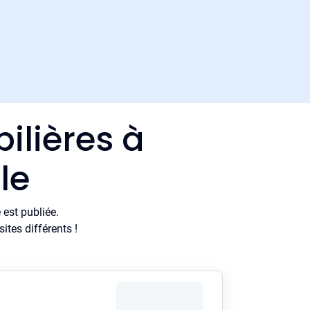
ilières à
le
est publiée.
tes différents !