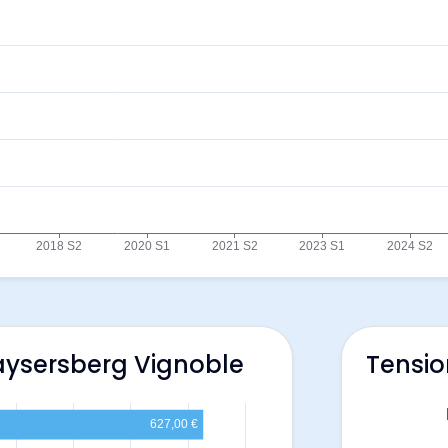
aysersberg Vignoble
Tensio