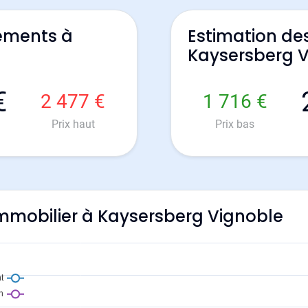
ements à
Estimation de
Kaysersberg 
€
2 477 €
1 716 €
Prix haut
Prix bas
'immobilier à Kaysersberg Vignoble