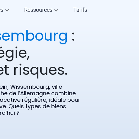
és
Ressources
Tarifs
sembourg
:
égie,
t risques.
ein, Wissembourg, ville
che de l’Allemagne combine
cative régulière, idéale pour
ive. Quels types de biens
rd’hui ?