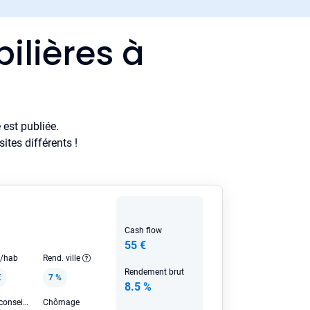
ilières à
est publiée.
tes différents !
Cash flow
55 €
e/hab
Rend. ville
Rendement brut
€
7 %
8.5 %
Loyer HC conseillé
Chômage