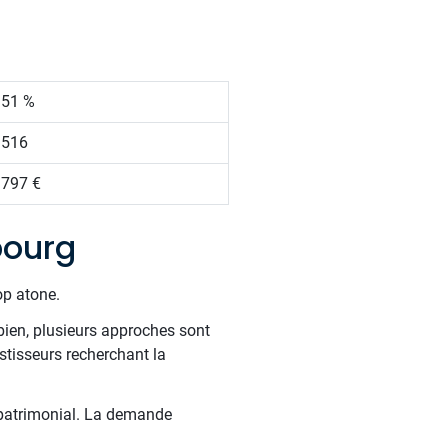
.51 %
 516
 797 €
bourg
op atone.
bien, plusieurs approches sont
estisseurs recherchant la
 patrimonial. La demande