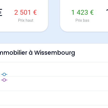
€
2 501 €
1 423 €
Prix haut
Prix bas
l'immobilier à Wissembourg