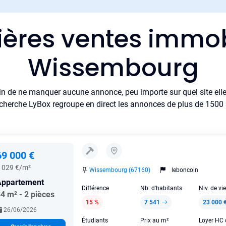
ières ventes immob
Wissembourg
in de ne manquer aucune annonce, peu importe sur quel site elle 
cherche LyBox regroupe en direct les annonces de plus de 1500 si
69 000 €
 029 €/m²
Wissembourg (67160)
leboncoin
Appartement
Différence
Nb. d'habitants
Niv. de vi
4 m² - 2 pièces
15 %
7 541
23 000 
26/06/2026
Étudiants
Prix au m²