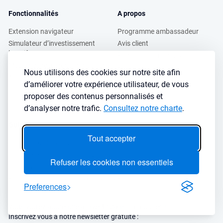
Fonctionnalités
A propos
Extension navigateur
Programme ambassadeur
Simulateur d’investissement
Avis client
locatif
Podcasts et Interviews
Moteur de recherche immobilier
Presse
Nous utilisons des cookies sur notre site afin
Analyse de ville
FAQ
d’améliorer votre expérience utilisateur, de vous
Blog investissement
proposer des contenus personnalisés et
Offres professionnels
d’analyser notre trafic.
Consultez notre charte
.
Guides
Tout accepter
Stratégie de location
Finance de l'immobilier
Guide immobilier
Crédit immobilier
Refuser les cookies non essentiels
Gestion locative
Simulateurs immobilier
Fiscalité immobilière
Lybox vs DVF
Preferences
Vous voulez apprendre à investir dans l’immobilier ?
Inscrivez vous à notre newsletter gratuite :