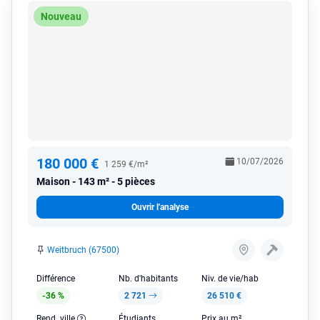
Nouveau
180 000 €
10/07/2026
1 259 €/m²
Maison
143 m² - 5 pièces
Ouvrir l'analyse
Weitbruch (67500)
Différence
Nb. d'habitants
Niv. de vie/hab
-36 %
2 721
26 510 €
Rend. ville
Étudiants
Prix au m²